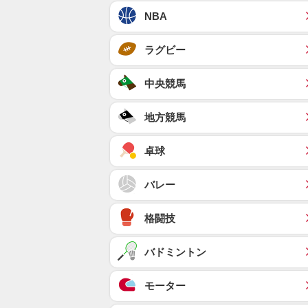
NBA
ラグビー
中央競馬
地方競馬
卓球
バレー
格闘技
バドミントン
モーター