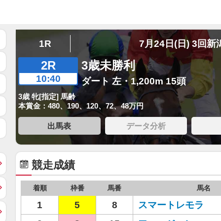
1R
7月24日(日) 3回新
2R
3歳未勝利
10:40
ダート 左・1,200m 15頭
3歳 牝[指定] 馬齢
本賞金：480、190、120、72、48万円
出馬表
データ分析
競走成績
着順
枠番
馬番
馬名
1
5
8
スマートレモラ