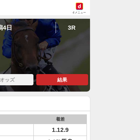
dメニュー
潟4日
3R
オッズ
結果
着差
1.12.9