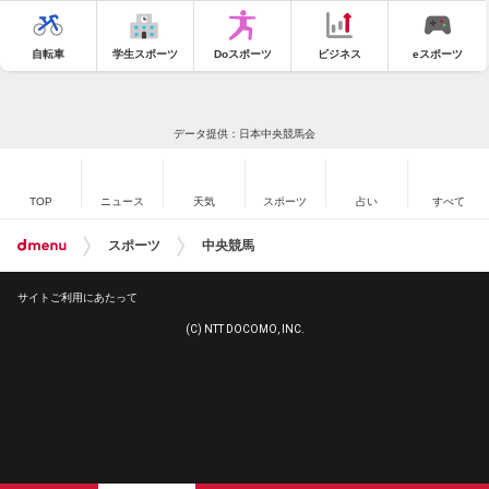
自転車
学生スポーツ
Doスポーツ
ビジネス
eスポーツ
データ提供：日本中央競馬会
TOP
ニュース
天気
スポーツ
占い
すべて
スポーツ
中央競馬
サイトご利用にあたって
(C) NTT DOCOMO, INC.