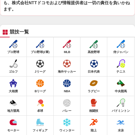
も、株式会社NTTドコモおよび情報提供者は一切の責任を負いかね
ます。
競技一覧
プロ野球
プロ野球(2軍)
MLB
高校野球
侍ジャパン
ゴルフ
Jリーグ
海外サッカー
日本代表
テニス
大相撲
Bリーグ
NBA
ラグビー
中央競馬
地方競馬
卓球
バレー
格闘技
バドミントン
モーター
フィギュア
ウィンター
陸上
水泳