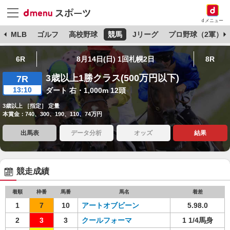
dメニュー
球
MLB
ゴルフ
高校野球
競馬
Jリーグ
プロ野球（2軍）
6R
8月14日(日) 1回札幌2日
8R
3歳以上1勝クラス(500万円以下)
7R
13:10
ダート 右・1,000m 12頭
3歳以上 ［指定］ 定量
本賞金：740、300、190、110、74万円
出馬表
データ分析
オッズ
結果
競走成績
着順
枠番
馬番
馬名
着差
1
7
10
アートオブビーン
5.98.0
2
3
3
クールフォーマ
1 1/4馬身