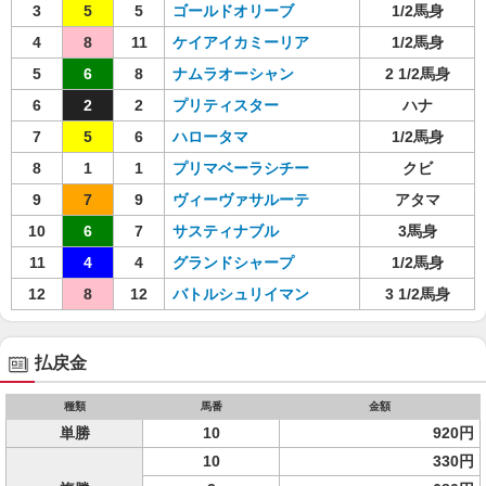
3
5
5
ゴールドオリーブ
1/2馬身
4
8
11
ケイアイカミーリア
1/2馬身
5
6
8
ナムラオーシャン
2 1/2馬身
6
2
2
プリティスター
ハナ
7
5
6
ハロータマ
1/2馬身
8
1
1
プリマベーラシチー
クビ
9
7
9
ヴィーヴァサルーテ
アタマ
10
6
7
サスティナブル
3馬身
11
4
4
グランドシャープ
1/2馬身
12
8
12
バトルシュリイマン
3 1/2馬身
払戻金
種類
馬番
金額
単勝
10
920円
10
330円