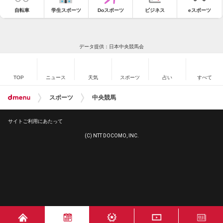
自転車
学生スポーツ
Doスポーツ
ビジネス
eスポーツ
データ提供：日本中央競馬会
TOP
ニュース
天気
スポーツ
占い
すべて
スポーツ
中央競馬
サイトご利用にあたって
(C) NTT DOCOMO, INC.