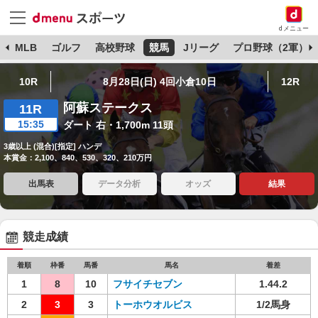
dメニュー
球
MLB
ゴルフ
高校野球
競馬
Jリーグ
プロ野球（2軍）
10R
8月28日(日) 4回小倉10日
12R
阿蘇ステークス
11R
15:35
ダート 右・1,700m 11頭
3歳以上 (混合)[指定] ハンデ
本賞金：2,100、840、530、320、210万円
出馬表
データ分析
オッズ
結果
競走成績
着順
枠番
馬番
馬名
着差
1
8
10
フサイチセブン
1.44.2
2
3
3
トーホウオルビス
1/2馬身