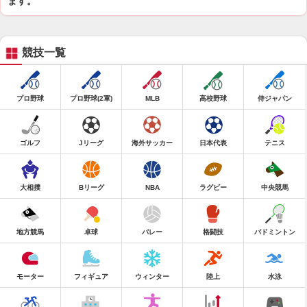
ます。
競技一覧
プロ野球
プロ野球(2軍)
MLB
高校野球
侍ジャパン
ゴルフ
Jリーグ
海外サッカー
日本代表
テニス
大相撲
Bリーグ
NBA
ラグビー
中央競馬
地方競馬
卓球
バレー
格闘技
バドミントン
モーター
フィギュア
ウィンター
陸上
水泳