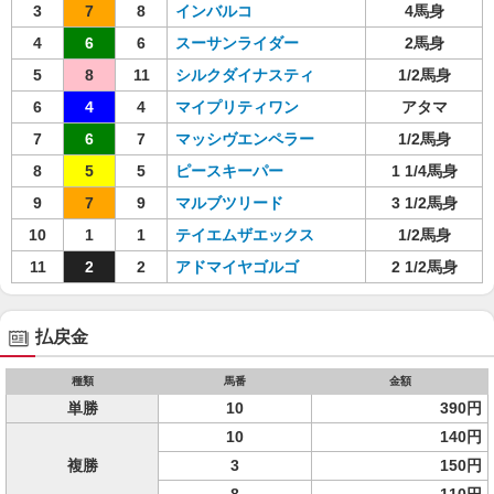
3
7
8
インバルコ
4馬身
4
6
6
スーサンライダー
2馬身
5
8
11
シルクダイナスティ
1/2馬身
6
4
4
マイプリティワン
アタマ
7
6
7
マッシヴエンペラー
1/2馬身
8
5
5
ピースキーパー
1 1/4馬身
9
7
9
マルブツリード
3 1/2馬身
10
1
1
テイエムザエックス
1/2馬身
11
2
2
アドマイヤゴルゴ
2 1/2馬身
払戻金
種類
馬番
金額
単勝
10
390円
10
140円
複勝
3
150円