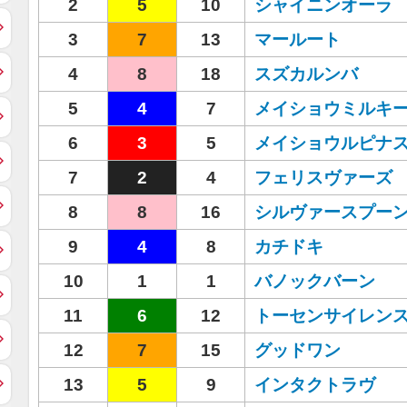
2
5
10
シャイニンオーラ
3
7
13
マールート
4
8
18
スズカルンバ
5
4
7
メイショウミルキ
6
3
5
メイショウルピナ
7
2
4
フェリスヴァーズ
8
8
16
シルヴァースプー
9
4
8
カチドキ
10
1
1
バノックバーン
11
6
12
トーセンサイレン
12
7
15
グッドワン
13
5
9
インタクトラヴ