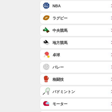
NBA
ラグビー
中央競馬
地方競馬
卓球
バレー
格闘技
バドミントン
モーター