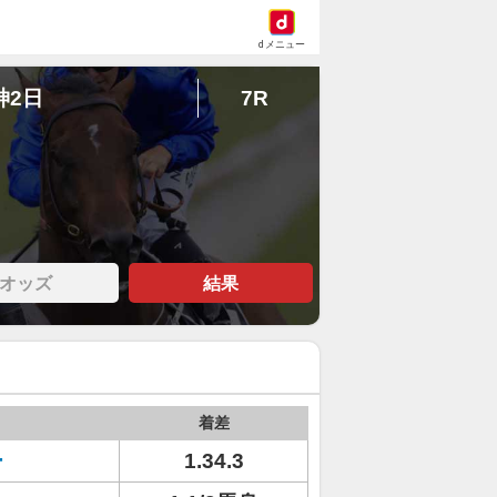
dメニュー
神2日
7R
オッズ
結果
着差
ー
1.34.3