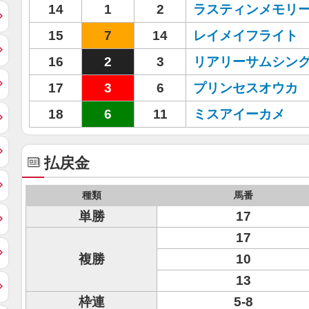
14
1
2
ラスティンメモリ
15
7
14
レイメイフライト
16
2
3
リアリーサムシン
17
3
6
プリンセスオウカ
18
6
11
ミスアイーカメ
払戻金
種類
馬番
単勝
17
17
複勝
10
13
枠連
5-8