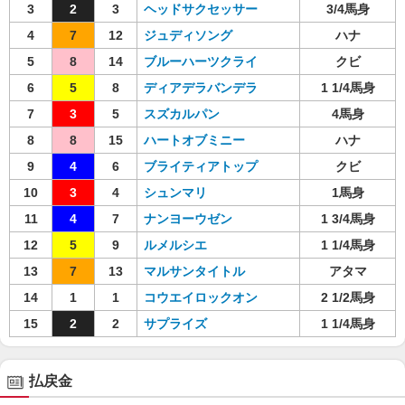
3
2
3
ヘッドサクセッサー
3/4馬身
4
7
12
ジュディソング
ハナ
5
8
14
ブルーハーツクライ
クビ
6
5
8
ディアデラバンデラ
1 1/4馬身
7
3
5
スズカルパン
4馬身
8
8
15
ハートオブミニー
ハナ
9
4
6
ブライティアトップ
クビ
10
3
4
シュンマリ
1馬身
11
4
7
ナンヨーウゼン
1 3/4馬身
12
5
9
ルメルシエ
1 1/4馬身
13
7
13
マルサンタイトル
アタマ
14
1
1
コウエイロックオン
2 1/2馬身
15
2
2
サプライズ
1 1/4馬身
払戻金