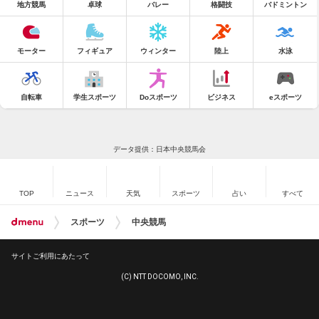
地方競馬
卓球
バレー
格闘技
バドミントン
モーター
フィギュア
ウィンター
陸上
水泳
自転車
学生スポーツ
Doスポーツ
ビジネス
eスポーツ
データ提供：日本中央競馬会
TOP
ニュース
天気
スポーツ
占い
すべて
スポーツ
中央競馬
サイトご利用にあたって
(C) NTT DOCOMO, INC.