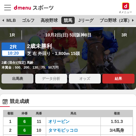
dメニュー
球
MLB
ゴルフ
高校野球
競馬
Jリーグ
プロ野球（2軍）
1R
10月2日(日) 5回阪神8日
3R
2歳未勝利
2R
10:20
芝 右 外回り・1,800m 15頭
2歳 (混合)[指定] 馬齢
本賞金：500、200、130、75、50万円
出馬表
データ分析
オッズ
結果
競走成績
着順
枠番
馬番
馬名
着差
1
6
11
オリービン
1.51.3
2
6
10
タマモピッコロ
3/4馬身