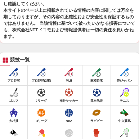
し確認してください。
本サイトのページ上に掲載されている情報の内容に関しては万全を
期しておりますが、その内容の正確性および安全性を保証するもの
ではありません。 当該情報に基づいて被ったいかなる損害について
も、株式会社NTTドコモおよび情報提供者は一切の責任を負いかね
ます。
競技一覧
プロ野球
プロ野球(2軍)
MLB
高校野球
侍ジャパン
ゴルフ
Jリーグ
海外サッカー
日本代表
テニス
大相撲
Bリーグ
NBA
ラグビー
中央競馬