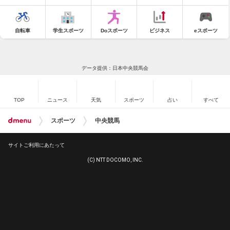
自転車
学生スポーツ
Doスポーツ
ビジネス
eスポーツ
データ提供：日本中央競馬会
TOP
ニュース
天気
スポーツ
占い
すべて
スポーツ
中央競馬
サイトご利用にあたって
(C) NTT DOCOMO, INC.