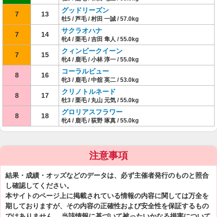
グッドリーズン
7
13
牡5 / 芦毛 / 村田 一誠 / 57.0kg
サクラオハナ
7
14
牝4 / 栗毛 / 吉田 隼人 / 55.0kg
クィンビークイーン
7
15
牝4 / 鹿毛 / 小林 淳一 / 55.0kg
コーラルビュー
8
16
牝3 / 鹿毛 / 中舘 英二 / 53.0kg
クリノトルネード
8
17
牡3 / 栗毛 / 丸山 元気 / 55.0kg
グロリアスフラワー
8
18
牝4 / 鹿毛 / 荻野 琢真 / 55.0kg
注意事項
結果・成績・オッズなどのデータは、必ず主催者発行のものと照合
し確認してください。
本サイトのページ上に掲載されている情報の内容に関しては万全を
期しておりますが、その内容の正確性および安全性を保証するもの
ではありません。 当該情報に基づいて被ったいかなる損害について