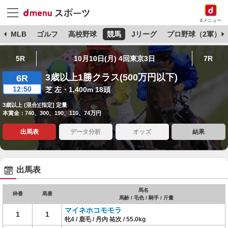
dメニュー
球
MLB
ゴルフ
高校野球
競馬
Jリーグ
プロ野球（2軍）
5R
10月10日(月) 4回東京3日
7R
3歳以上1勝クラス(500万円以下)
6R
12:50
芝 左・1,400m 18頭
3歳以上 (混合)[指定] 定量
本賞金：740、300、190、110、74万円
出馬表
データ分析
オッズ
結果
出馬表
馬名
枠番
馬番
馬齢 / 毛色 / 騎手 / 斤量
マイネホコモモラ
1
1
牝4 / 鹿毛 / 丹内 祐次 / 55.0kg