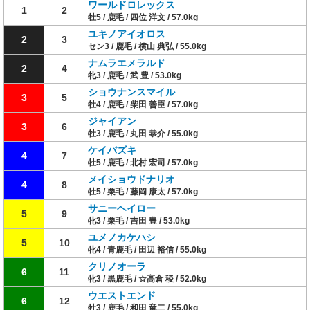
ワールドロレックス
1
2
牡5 / 鹿毛 / 四位 洋文 / 57.0kg
ユキノアイオロス
2
3
セン3 / 鹿毛 / 横山 典弘 / 55.0kg
ナムラエメラルド
2
4
牝3 / 鹿毛 / 武 豊 / 53.0kg
ショウナンスマイル
3
5
牡4 / 鹿毛 / 柴田 善臣 / 57.0kg
ジャイアン
3
6
牡3 / 鹿毛 / 丸田 恭介 / 55.0kg
ケイバズキ
4
7
牡5 / 鹿毛 / 北村 宏司 / 57.0kg
メイショウドナリオ
4
8
牡5 / 栗毛 / 藤岡 康太 / 57.0kg
サニーヘイロー
5
9
牝3 / 栗毛 / 吉田 豊 / 53.0kg
ユメノカケハシ
5
10
牝4 / 青鹿毛 / 田辺 裕信 / 55.0kg
クリノオーラ
6
11
牝3 / 黒鹿毛 / ☆高倉 稜 / 52.0kg
ウエストエンド
6
12
牡3 / 鹿毛 / 和田 竜二 / 55.0kg