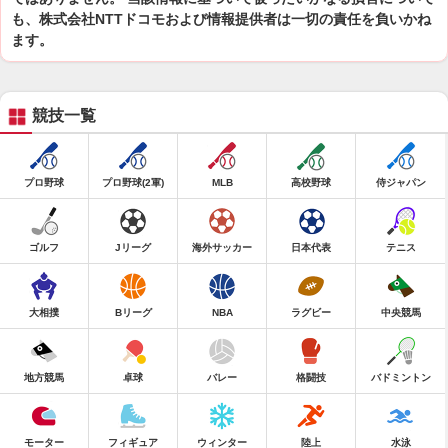
も、株式会社NTTドコモおよび情報提供者は一切の責任を負いかね
ます。
競技一覧
プロ野球
プロ野球(2軍)
MLB
高校野球
侍ジャパン
ゴルフ
Jリーグ
海外サッカー
日本代表
テニス
大相撲
Bリーグ
NBA
ラグビー
中央競馬
地方競馬
卓球
バレー
格闘技
バドミントン
モーター
フィギュア
ウィンター
陸上
水泳