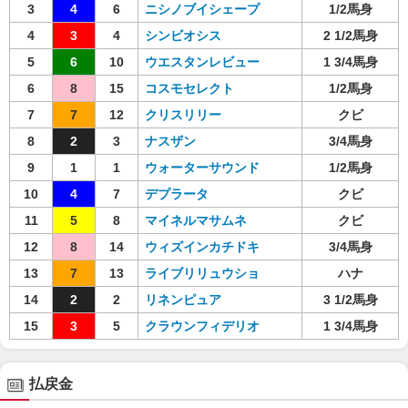
3
4
6
ニシノブイシェープ
1/2馬身
4
3
4
シンビオシス
2 1/2馬身
5
6
10
ウエスタンレビュー
1 3/4馬身
6
8
15
コスモセレクト
1/2馬身
7
7
12
クリスリリー
クビ
8
2
3
ナスザン
3/4馬身
9
1
1
ウォーターサウンド
1/2馬身
10
4
7
デプラータ
クビ
11
5
8
マイネルマサムネ
クビ
12
8
14
ウィズインカチドキ
3/4馬身
13
7
13
ライブリリュウショ
ハナ
14
2
2
リネンピュア
3 1/2馬身
15
3
5
クラウンフィデリオ
1 3/4馬身
払戻金