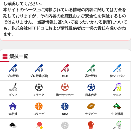
し確認してください。
本サイトのページ上に掲載されている情報の内容に関しては万全を
期しておりますが、その内容の正確性および安全性を保証するもの
ではありません。 当該情報に基づいて被ったいかなる損害について
も、株式会社NTTドコモおよび情報提供者は一切の責任を負いかね
ます。
競技一覧
プロ野球
プロ野球(2軍)
MLB
高校野球
侍ジャパン
ゴルフ
Jリーグ
海外サッカー
日本代表
テニス
大相撲
Bリーグ
NBA
ラグビー
中央競馬