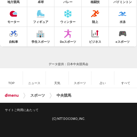
地方競馬
卓球
バレー
格闘技
バドミントン
モーター
フィギュア
ウィンター
陸上
水泳
自転車
学生スポーツ
Doスポーツ
ビジネス
eスポーツ
データ提供：日本中央競馬会
TOP
ニュース
天気
スポーツ
占い
すべて
スポーツ
中央競馬
サイトご利用にあたって
(C) NTT DOCOMO, INC.