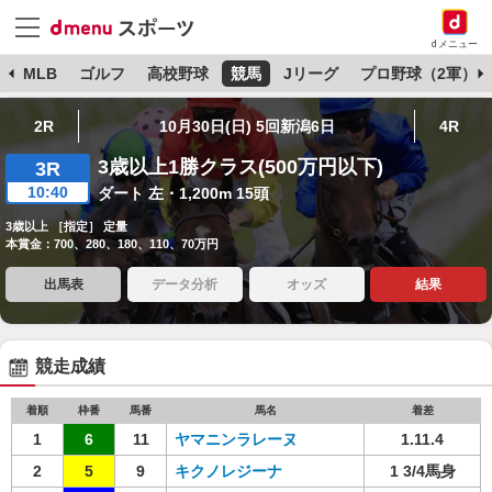
dメニュー
球
MLB
ゴルフ
高校野球
競馬
Jリーグ
プロ野球（2軍）
2R
10月30日(日) 5回新潟6日
4R
3歳以上1勝クラス(500万円以下)
3R
10:40
ダート 左・1,200m 15頭
3歳以上 ［指定］ 定量
本賞金：700、280、180、110、70万円
出馬表
データ分析
オッズ
結果
競走成績
着順
枠番
馬番
馬名
着差
1
6
11
ヤマニンラレーヌ
1.11.4
2
5
9
キクノレジーナ
1 3/4馬身