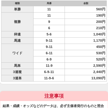
種類
馬番
金額
単勝
11
560円
11
190円
複勝
9
200円
6
210円
枠連
5-6
1,040円
馬連
9-11
1,170円
9-11
450円
ワイド
6-11
530円
6-9
520円
馬単
11-9
2,590円
3連複
6-9-11
2,440円
3連単
11-9-6
13,090円
注意事項
結果・成績・オッズなどのデータは、必ず主催者発行のものと照合