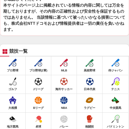
本サイトのページ上に掲載されている情報の内容に関しては万全を
期しておりますが、その内容の正確性および安全性を保証するもの
ではありません。 当該情報に基づいて被ったいかなる損害について
も、株式会社NTTドコモおよび情報提供者は一切の責任を負いかね
ます。
競技一覧
プロ野球
プロ野球(2軍)
MLB
高校野球
侍ジャパン
ゴルフ
Jリーグ
海外サッカー
日本代表
テニス
大相撲
Bリーグ
NBA
ラグビー
中央競馬
地方競馬
卓球
バレー
格闘技
バドミントン