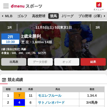
dメニュー
球
MLB
ゴルフ
高校野球
競馬
Jリーグ
プロ野球（2軍）
1R
11月5日(土) 5回東京1日
3R
2歳未勝利
2R
10:30
芝 左・1,600m 14頭
2歳 (混合)[指定] 馬齢
本賞金：500、200、130、75、50万円
出馬表
データ分析
オッズ
結果
競走成績
着順
枠番
馬番
馬名
着差
1
7
11
モエレフルール
1.34.4
2
4
6
サトノレオパード
3/4馬身