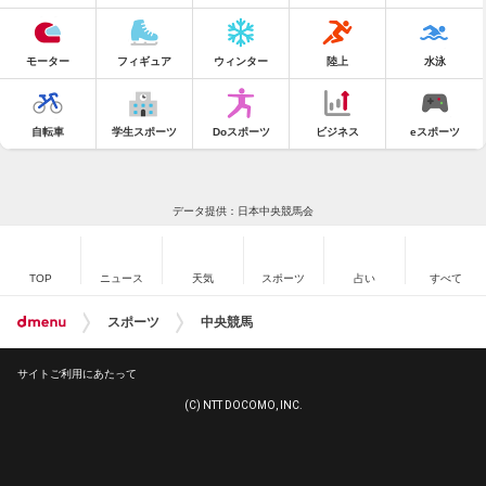
モーター
フィギュア
ウィンター
陸上
水泳
自転車
学生スポーツ
Doスポーツ
ビジネス
eスポーツ
データ提供：日本中央競馬会
TOP
ニュース
天気
スポーツ
占い
すべて
スポーツ
中央競馬
サイトご利用にあたって
(C) NTT DOCOMO, INC.