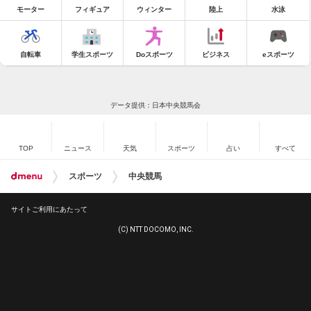
モーター
フィギュア
ウィンター
陸上
水泳
自転車
学生スポーツ
Doスポーツ
ビジネス
eスポーツ
データ提供：日本中央競馬会
TOP
ニュース
天気
スポーツ
占い
すべて
スポーツ
中央競馬
サイトご利用にあたって
(C) NTT DOCOMO, INC.