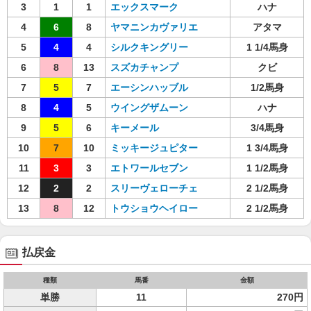
3
1
1
エックスマーク
ハナ
4
6
8
ヤマニンカヴァリエ
アタマ
5
4
4
シルクキングリー
1 1/4馬身
6
8
13
スズカチャンプ
クビ
7
5
7
エーシンハッブル
1/2馬身
8
4
5
ウイングザムーン
ハナ
9
5
6
キーメール
3/4馬身
10
7
10
ミッキージュピター
1 3/4馬身
11
3
3
エトワールセブン
1 1/2馬身
12
2
2
スリーヴェローチェ
2 1/2馬身
13
8
12
トウショウヘイロー
2 1/2馬身
払戻金
種類
馬番
金額
単勝
11
270円