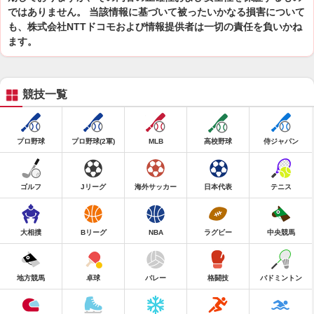
ではありません。 当該情報に基づいて被ったいかなる損害について
も、株式会社NTTドコモおよび情報提供者は一切の責任を負いかね
ます。
競技一覧
プロ野球
プロ野球(2軍)
MLB
高校野球
侍ジャパン
ゴルフ
Jリーグ
海外サッカー
日本代表
テニス
大相撲
Bリーグ
NBA
ラグビー
中央競馬
地方競馬
卓球
バレー
格闘技
バドミントン