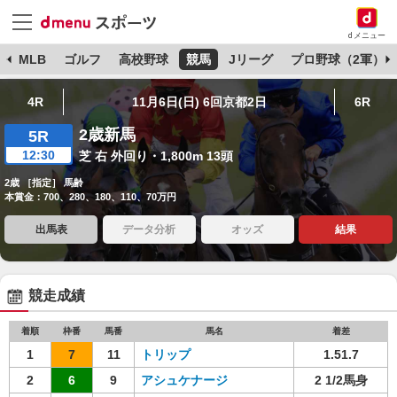
dメニュー
球
MLB
ゴルフ
高校野球
競馬
Jリーグ
プロ野球（2軍）
4R
11月6日(日) 6回京都2日
6R
2歳新馬
5R
12:30
芝 右 外回り・1,800m 13頭
2歳 ［指定］ 馬齢
本賞金：700、280、180、110、70万円
出馬表
データ分析
オッズ
結果
競走成績
着順
枠番
馬番
馬名
着差
1
7
11
トリップ
1.51.7
2
6
9
アシュケナージ
2 1/2馬身