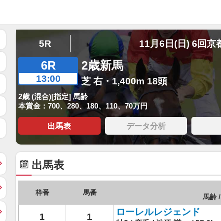
5R
11月6日(日) 6回京
6R
2歳新馬
13:00
芝 右・1,400m 18頭
2歳 (混合)[指定] 馬齢
本賞金：700、280、180、110、70万円
出馬表
データ分析
出馬表
枠番
馬番
馬齢 /
ローレルレジェンド
1
1