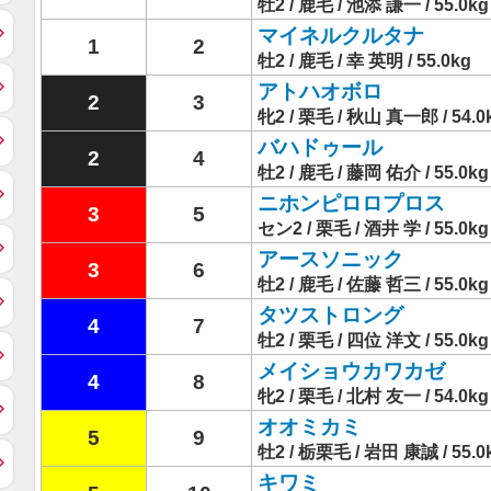
牡2 / 鹿毛 / 池添 謙一 / 55.0kg
マイネルクルタナ
1
2
牡2 / 鹿毛 / 幸 英明 / 55.0kg
アトハオボロ
2
3
牝2 / 栗毛 / 秋山 真一郎 / 54.0
バハドゥール
2
4
牡2 / 鹿毛 / 藤岡 佑介 / 55.0kg
ニホンピロロプロス
3
5
セン2 / 栗毛 / 酒井 学 / 55.0kg
アースソニック
3
6
牡2 / 鹿毛 / 佐藤 哲三 / 55.0kg
タツストロング
4
7
牡2 / 栗毛 / 四位 洋文 / 55.0kg
メイショウカワカゼ
4
8
牝2 / 栗毛 / 北村 友一 / 54.0kg
オオミカミ
5
9
牡2 / 栃栗毛 / 岩田 康誠 / 55.0
キワミ