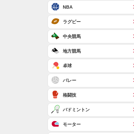
NBA
ラグビー
中央競馬
地方競馬
卓球
バレー
格闘技
バドミントン
モーター