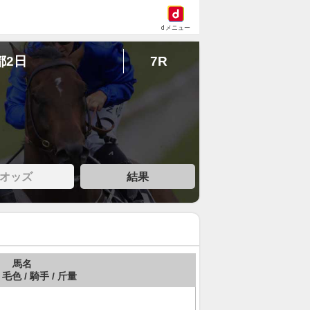
dメニュー
都2日
7R
オッズ
結果
馬名
 毛色 / 騎手 / 斤量