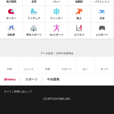
地方競馬
卓球
バレー
格闘技
バドミントン
モーター
フィギュア
ウィンター
陸上
水泳
自転車
学生スポーツ
Doスポーツ
ビジネス
eスポーツ
データ提供：日本中央競馬会
TOP
ニュース
天気
スポーツ
占い
すべて
スポーツ
中央競馬
サイトご利用にあたって
(C) NTT DOCOMO, INC.