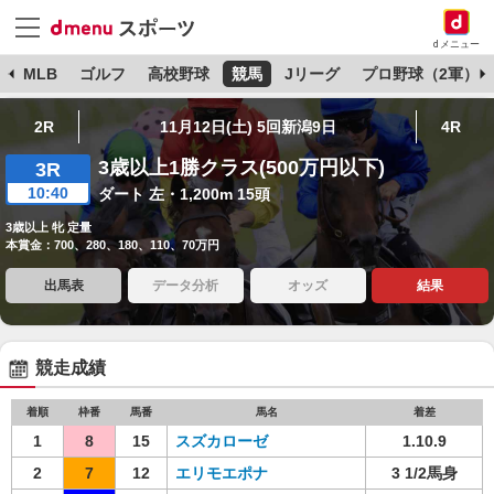
dメニュー
球
MLB
ゴルフ
高校野球
競馬
Jリーグ
プロ野球（2軍）
2R
11月12日(土) 5回新潟9日
4R
3歳以上1勝クラス(500万円以下)
3R
10:40
ダート 左・1,200m 15頭
3歳以上 牝 定量
本賞金：700、280、180、110、70万円
出馬表
データ分析
オッズ
結果
競走成績
着順
枠番
馬番
馬名
着差
1
8
15
スズカローゼ
1.10.9
2
7
12
エリモエポナ
3 1/2馬身