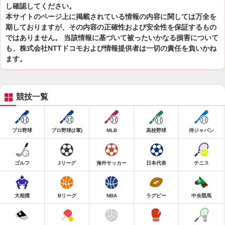
し確認してください。
本サイトのページ上に掲載されている情報の内容に関しては万全を
期しておりますが、その内容の正確性および安全性を保証するもの
ではありません。 当該情報に基づいて被ったいかなる損害について
も、株式会社NTTドコモおよび情報提供者は一切の責任を負いかね
ます。
競技一覧
プロ野球
プロ野球(2軍)
MLB
高校野球
侍ジャパン
ゴルフ
Jリーグ
海外サッカー
日本代表
テニス
大相撲
Bリーグ
NBA
ラグビー
中央競馬