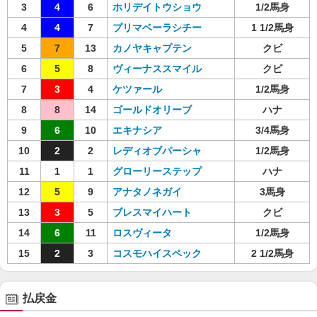
3
4
6
ホリデイトウショウ
1/2馬身
4
4
7
プリマベーラシチー
1 1/2馬身
5
7
13
カノヤキャプテン
クビ
6
5
8
ヴィーナススマイル
クビ
7
3
4
ケツァール
1/2馬身
8
8
14
ゴールドオリーブ
ハナ
9
6
10
エキナシア
3/4馬身
10
2
2
レディオブパーシャ
1/2馬身
11
1
1
グローリーステップ
ハナ
12
5
9
アナタノネガイ
3馬身
13
3
5
ブレスマイハート
クビ
14
6
11
ロスヴィータ
1/2馬身
15
2
3
コスモハイスペック
2 1/2馬身
払戻金