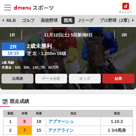
dメニュー
球
MLB
ゴルフ
高校野球
競馬
Jリーグ
プロ野球（2軍）
1R
11月12日(土) 5回新潟9日
3R
2歳未勝利
2R
10:15
芝 左・1,200m 18頭
2歳 馬齢
本賞金：500、200、130、75、50万円
出馬表
データ分析
オッズ
結果
競走成績
着順
枠番
馬番
馬名
着差
1
8
18
アブマーシュ
1.10.2
2
7
15
アクアライン
1 3/4馬身