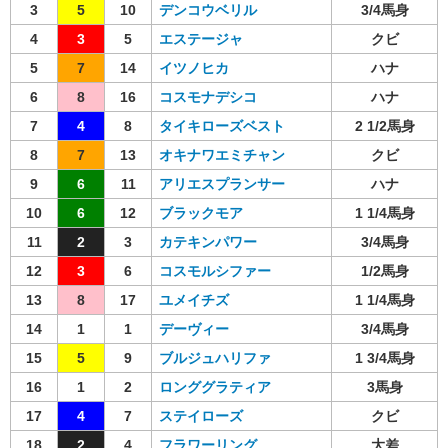
3
5
10
デンコウベリル
3/4馬身
4
3
5
エステージャ
クビ
5
7
14
イツノヒカ
ハナ
6
8
16
コスモナデシコ
ハナ
7
4
8
タイキローズベスト
2 1/2馬身
8
7
13
オキナワエミチャン
クビ
9
6
11
アリエスプランサー
ハナ
10
6
12
ブラックモア
1 1/4馬身
11
2
3
カテキンパワー
3/4馬身
12
3
6
コスモルシファー
1/2馬身
13
8
17
ユメイチズ
1 1/4馬身
14
1
1
デーヴィー
3/4馬身
15
5
9
ブルジュハリファ
1 3/4馬身
16
1
2
ロンググラティア
3馬身
17
4
7
ステイローズ
クビ
18
2
4
フラワーリング
大差