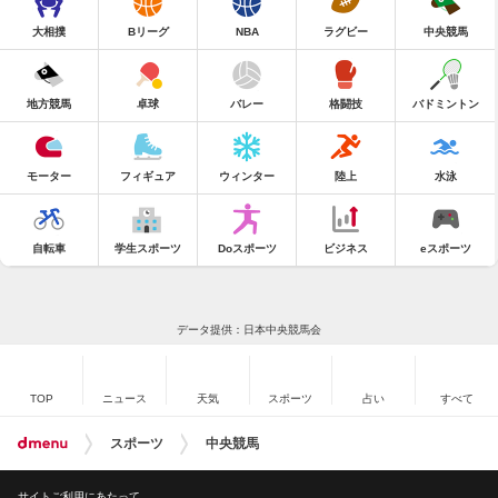
大相撲
Bリーグ
NBA
ラグビー
中央競馬
地方競馬
卓球
バレー
格闘技
バドミントン
モーター
フィギュア
ウィンター
陸上
水泳
自転車
学生スポーツ
Doスポーツ
ビジネス
eスポーツ
データ提供：日本中央競馬会
TOP
ニュース
天気
スポーツ
占い
すべて
スポーツ
中央競馬
サイトご利用にあたって