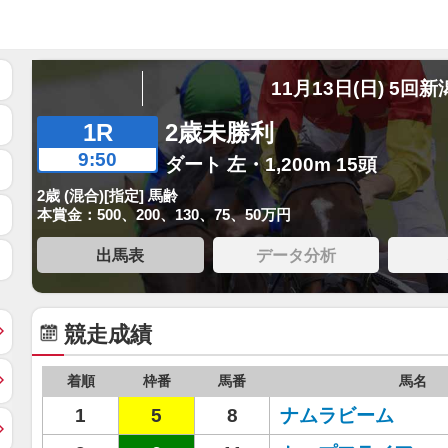
11月13日(日) 5回新
1R
2歳未勝利
9:50
ダート 左・1,200m 15頭
2歳 (混合)[指定] 馬齢
本賞金：500、200、130、75、50万円
出馬表
データ分析
競走成績
着順
枠番
馬番
馬名
1
5
8
ナムラビーム