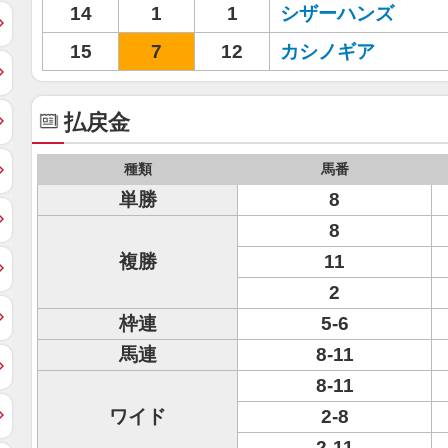
14
1
1
シザーハンズ
15
7
12
カシノギア
払戻金
種類
馬番
単勝
8
8
複勝
11
2
枠連
5-6
馬連
8-11
8-11
ワイド
2-8
2-11