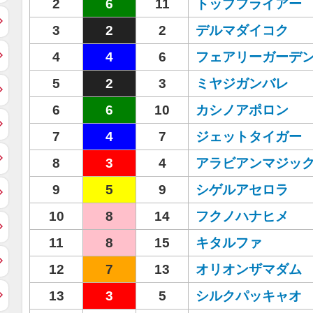
2
6
11
トップフライアー
3
2
2
デルマダイコク
4
4
6
フェアリーガーデ
5
2
3
ミヤジガンバレ
6
6
10
カシノアポロン
7
4
7
ジェットタイガー
8
3
4
アラビアンマジッ
9
5
9
シゲルアセロラ
10
8
14
フクノハナヒメ
11
8
15
キタルファ
12
7
13
オリオンザマダム
13
3
5
シルクパッキャオ