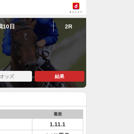
dメニュー
潟10日
2R
オッズ
結果
着差
1.11.1