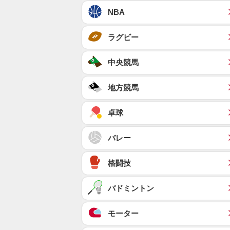
NBA
ラグビー
中央競馬
地方競馬
卓球
バレー
格闘技
バドミントン
モーター