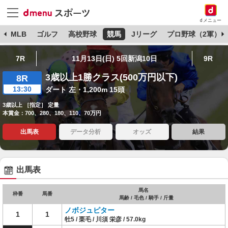
dメニュー
球
MLB
ゴルフ
高校野球
競馬
Jリーグ
プロ野球（2軍）
7R
11月13日(日) 5回新潟10日
9R
3歳以上1勝クラス(500万円以下)
8R
13:30
ダート 左・1,200m 15頭
3歳以上 ［指定］ 定量
本賞金：700、280、180、110、70万円
出馬表
データ分析
オッズ
結果
出馬表
馬名
枠番
馬番
馬齢 / 毛色 / 騎手 / 斤量
ノボジュピター
1
1
牡5 / 栗毛 / 川須 栄彦 / 57.0kg