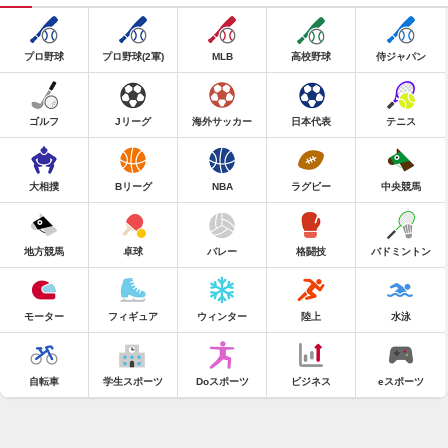
プロ野球
プロ野球(2軍)
MLB
高校野球
侍ジャパン
ゴルフ
Jリーグ
海外サッカー
日本代表
テニス
大相撲
Bリーグ
NBA
ラグビー
中央競馬
地方競馬
卓球
バレー
格闘技
バドミントン
モーター
フィギュア
ウィンター
陸上
水泳
自転車
学生スポーツ
Doスポーツ
ビジネス
eスポーツ