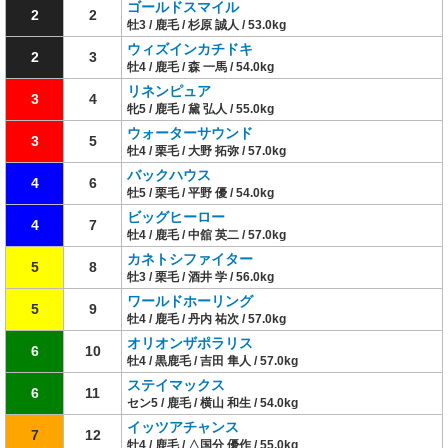
ゴールドスマイル
2
2
牡3 / 鹿毛 / 杉原 誠人 / 53.0kg
ウィズインカチドキ
2
3
牡4 / 鹿毛 / 森 一馬 / 54.0kg
リネンピュア
3
4
牝5 / 鹿毛 / 黛 弘人 / 55.0kg
ウォーターサウンド
3
5
牡4 / 栗毛 / 大野 拓弥 / 57.0kg
バックハウス
4
6
牡5 / 栗毛 / 平野 優 / 54.0kg
ビッグヒーロー
4
7
牡4 / 鹿毛 / 中舘 英二 / 57.0kg
カネトシファイター
5
8
牡3 / 栗毛 / 酒井 学 / 56.0kg
ワールドホーリング
5
9
牡4 / 鹿毛 / 丹内 祐次 / 57.0kg
オリオンザポラリス
6
10
牡4 / 黒鹿毛 / 吉田 隼人 / 57.0kg
ステイマックス
6
11
セン5 / 鹿毛 / 横山 和生 / 54.0kg
イッツアチャンス
7
12
牡4 / 鹿毛 / △国分 優作 / 55.0kg