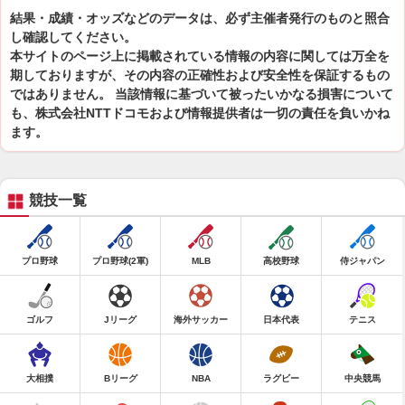
結果・成績・オッズなどのデータは、必ず主催者発行のものと照合
し確認してください。
本サイトのページ上に掲載されている情報の内容に関しては万全を
期しておりますが、その内容の正確性および安全性を保証するもの
ではありません。 当該情報に基づいて被ったいかなる損害について
も、株式会社NTTドコモおよび情報提供者は一切の責任を負いかね
ます。
競技一覧
プロ野球
プロ野球(2軍)
MLB
高校野球
侍ジャパン
ゴルフ
Jリーグ
海外サッカー
日本代表
テニス
大相撲
Bリーグ
NBA
ラグビー
中央競馬