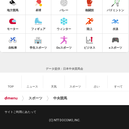
地方競馬
卓球
バレー
格闘技
バドミントン
モーター
フィギュア
ウィンター
陸上
水泳
自転車
学生スポーツ
Doスポーツ
ビジネス
eスポーツ
データ提供：日本中央競馬会
TOP
ニュース
天気
スポーツ
占い
すべて
スポーツ
中央競馬
サイトご利用にあたって
(C) NTT DOCOMO, INC.