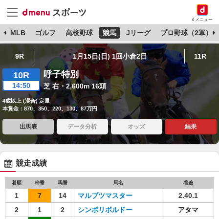
dメニュー
球
MLB
ゴルフ
高校野球
競馬
Jリーグ
プロ野球（2軍）
9R
1月15日(日) 1回小倉2日
11R
呼子特別
10R
14:50
芝 右・2,600m 16頭
4歳以上 (混合) 定量
本賞金：870、350、220、130、87万円
出馬表
データ分析
オッズ
結果
競走成績
着順
枠番
馬番
馬名
着差
1
7
14
マルブツマスター
2.40.1
2
1
2
シンボリボルドー
アタマ