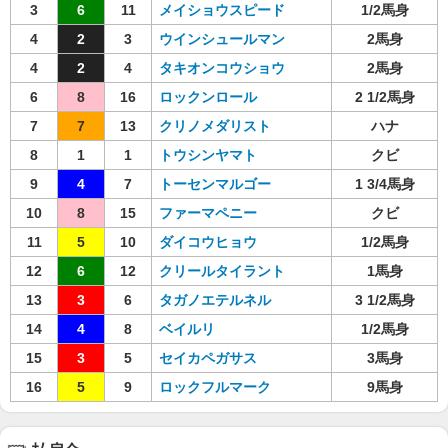
3
6
11
メイショウスピード
1/2馬身
4
2
3
ウインシュールマン
2馬身
4
2
4
タキオンコウショウ
2馬身
6
8
16
ロックンロール
2 1/2馬身
7
7
13
クリノメダリスト
ハナ
8
1
1
トウシンヤマト
クビ
9
4
7
トーセンマルゴー
1 3/4馬身
10
8
15
ファーマペニー
クビ
11
5
10
ダイコウヒョウ
1/2馬身
12
6
12
クリールタイラント
1馬身
13
3
6
タガノエテルネル
3 1/2馬身
14
4
8
ベイルリ
1/2馬身
15
3
5
セイカペガサス
3馬身
16
5
9
ロックフルマーク
9馬身