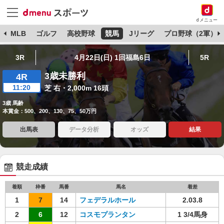
dメニュー
球
MLB
ゴルフ
高校野球
競馬
Jリーグ
プロ野球（2軍）
3R
4月22日(日) 1回福島6日
5R
3歳未勝利
4R
11:20
芝 右・2,000m 16頭
3歳 馬齢
本賞金：500、200、130、75、50万円
出馬表
データ分析
オッズ
結果
競走成績
着順
枠番
馬番
馬名
着差
1
7
14
フェデラルホール
2.03.8
2
6
12
コスモプランタン
1 3/4馬身