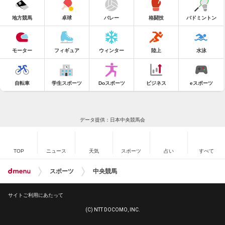
地方競馬
卓球
バレー
格闘技
バドミントン
モーター
フィギュア
ウィンター
陸上
水泳
自転車
学生スポーツ
Doスポーツ
ビジネス
eスポーツ
データ提供：日本中央競馬会
TOP
ニュース
天気
スポーツ
占い
すべて
スポーツ
中央競馬
サイトご利用にあたって
(C) NTT DOCOMO, INC.