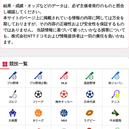
結果・成績・オッズなどのデータは、必ず主催者発行のものと照合
し確認してください。
本サイトのページ上に掲載されている情報の内容に関しては万全を
期しておりますが、その内容の正確性および安全性を保証するもの
ではありません。 当該情報に基づいて被ったいかなる損害について
も、株式会社NTTドコモおよび情報提供者は一切の責任を負いかね
ます。
競技一覧
プロ野球
プロ野球(2軍)
MLB
高校野球
侍ジャパン
ゴルフ
Jリーグ
海外サッカー
日本代表
テニス
大相撲
Bリーグ
NBA
ラグビー
中央競馬