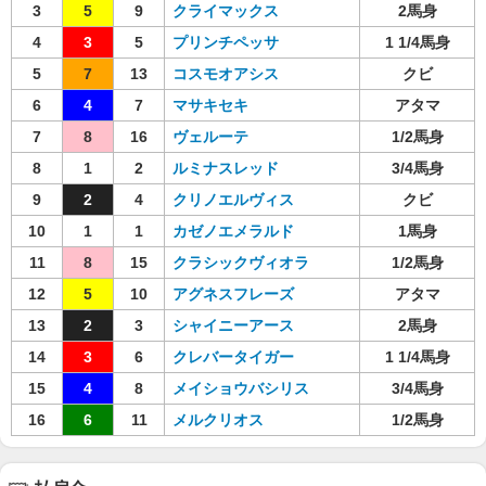
3
5
9
クライマックス
2馬身
4
3
5
プリンチペッサ
1 1/4馬身
5
7
13
コスモオアシス
クビ
6
4
7
マサキセキ
アタマ
7
8
16
ヴェルーテ
1/2馬身
8
1
2
ルミナスレッド
3/4馬身
9
2
4
クリノエルヴィス
クビ
10
1
1
カゼノエメラルド
1馬身
11
8
15
クラシックヴィオラ
1/2馬身
12
5
10
アグネスフレーズ
アタマ
13
2
3
シャイニーアース
2馬身
14
3
6
クレバータイガー
1 1/4馬身
15
4
8
メイショウバシリス
3/4馬身
16
6
11
メルクリオス
1/2馬身