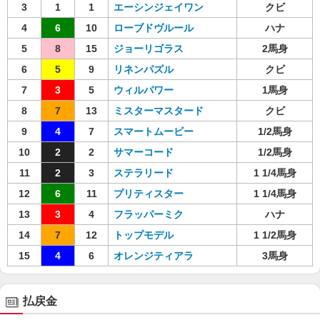
3
1
1
エーシンジェイワン
クビ
4
6
10
ローブドヴルール
ハナ
5
8
15
ジョーリゴラス
2馬身
6
5
9
リネンパズル
クビ
7
3
5
ウィルパワー
1馬身
8
7
13
ミスターマスタード
クビ
9
4
7
スマートムービー
1/2馬身
10
2
2
サマーコード
1/2馬身
11
2
3
ステラリード
1 1/4馬身
12
6
11
プリティスター
1 1/4馬身
13
3
4
フラッパーミク
ハナ
14
7
12
トップモデル
1 1/2馬身
15
4
6
オレンジティアラ
3馬身
払戻金