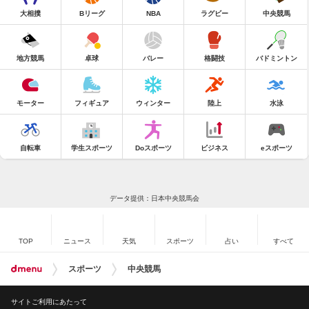
大相撲
Bリーグ
NBA
ラグビー
中央競馬
地方競馬
卓球
バレー
格闘技
バドミントン
モーター
フィギュア
ウィンター
陸上
水泳
自転車
学生スポーツ
Doスポーツ
ビジネス
eスポーツ
データ提供：日本中央競馬会
TOP
ニュース
天気
スポーツ
占い
すべて
スポーツ
中央競馬
サイトご利用にあたって