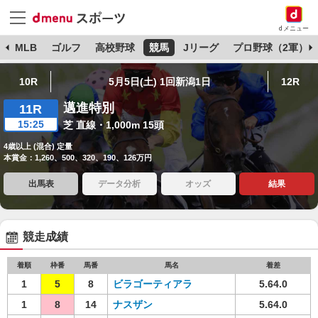
dメニュー
球
MLB
ゴルフ
高校野球
競馬
Jリーグ
プロ野球（2軍）
10R
5月5日(土) 1回新潟1日
12R
邁進特別
11R
15:25
芝 直線・1,000m 15頭
4歳以上 (混合) 定量
本賞金：1,260、500、320、190、126万円
出馬表
データ分析
オッズ
結果
競走成績
着順
枠番
馬番
馬名
着差
1
5
8
ビラゴーティアラ
5.64.0
1
8
14
ナスザン
5.64.0