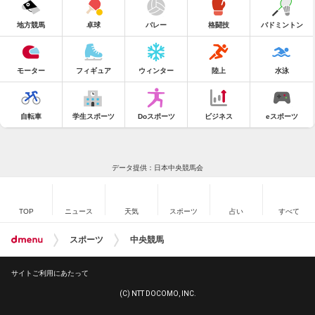
地方競馬
卓球
バレー
格闘技
バドミントン
モーター
フィギュア
ウィンター
陸上
水泳
自転車
学生スポーツ
Doスポーツ
ビジネス
eスポーツ
データ提供：日本中央競馬会
TOP
ニュース
天気
スポーツ
占い
すべて
スポーツ
中央競馬
サイトご利用にあたって
(C) NTT DOCOMO, INC.