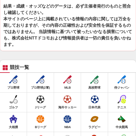
結果・成績・オッズなどのデータは、必ず主催者発行のものと照合
し確認してください。
本サイトのページ上に掲載されている情報の内容に関しては万全を
期しておりますが、その内容の正確性および安全性を保証するもの
ではありません。 当該情報に基づいて被ったいかなる損害について
も、株式会社NTTドコモおよび情報提供者は一切の責任を負いかね
ます。
競技一覧
プロ野球
プロ野球(2軍)
MLB
高校野球
侍ジャパン
ゴルフ
Jリーグ
海外サッカー
日本代表
テニス
大相撲
Bリーグ
NBA
ラグビー
中央競馬