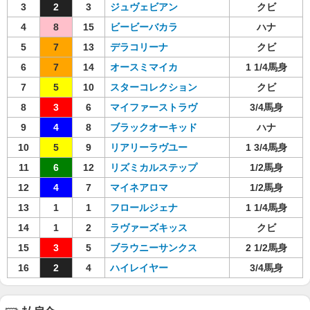
3
2
3
ジュヴェビアン
クビ
4
8
15
ビービーバカラ
ハナ
5
7
13
デラコリーナ
クビ
6
7
14
オースミマイカ
1 1/4馬身
7
5
10
スターコレクション
クビ
8
3
6
マイファーストラヴ
3/4馬身
9
4
8
ブラックオーキッド
ハナ
10
5
9
リアリーラヴユー
1 3/4馬身
11
6
12
リズミカルステップ
1/2馬身
12
4
7
マイネアロマ
1/2馬身
13
1
1
フロールジェナ
1 1/4馬身
14
1
2
ラヴァーズキッス
クビ
15
3
5
ブラウニーサンクス
2 1/2馬身
16
2
4
ハイレイヤー
3/4馬身