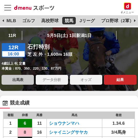
dメニュー
球
MLB
ゴルフ
高校野球
競馬
Jリーグ
プロ野球（2軍）
11R
5月5日(土) 1回新潟1日
石打特別
12R
16:00
芝 左 外・1,600m 16頭
4歳以上 牝 定量
本賞金：870、350、220、130、87万円
出馬表
データ分析
オッズ
結果
競走成績
着順
枠番
馬番
馬名
着差
1
6
11
ショウナンマハ
1.34.6
2
8
16
シャイニングサヤカ
3/4馬身