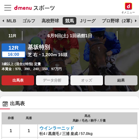
dメニュー
球
MLB
ゴルフ
高校野球
競馬
Jリーグ
プロ野球（2軍）
11R
6月9日(土) 1回函館1日
基坂特別
12R
16:00
芝 右・1,200m 16頭
3歳以上 (混合)(特指) 定量
本賞金：970、390、240、150、97万円
出馬表
データ分析
オッズ
結果
出馬表
馬名
枠番
馬番
馬齢 / 毛色 / 騎手 / 斤量
ウインラーニッド
1
1
牡4 / 黒鹿毛 / 三浦 皇成 / 57.0kg