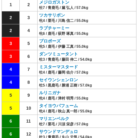
メジロガストン
1
2
牡7 / 青鹿毛 / 黛 弘人 / 57.0kg
ツカサリボン
2
3
牝4 / 栗毛 / 川島 信二 / 55.0kg
ラブチャーミー
2
4
牝6 / 鹿毛 / 荻野 琢真 / 55.0kg
プロポーズ
3
5
牝5 / 鹿毛 / 伊藤 工真 / 55.0kg
ダンツミュータント
3
6
牡3 / 青鹿毛 / 藤田 伸二 / 54.0kg
ミスターマスタード
4
7
牡4 / 鹿毛 / 藤岡 佑介 / 57.0kg
セイウンシェンロン
4
8
牡5 / 黒鹿毛 / 勝浦 正樹 / 57.0kg
ルリニガナ
5
9
牝4 / 鹿毛 / 津村 明秀 / 55.0kg
タイヨウパフューム
5
10
牝4 / 鹿毛 / 秋山 真一郎 / 55.0kg
マリエンベルク
6
11
牡7 / 栗毛 / 川須 栄彦 / 57.0kg
サウンドマンデュロ
6
12
牡3 / 青鹿毛 / 丸山 元気 / 54.0kg