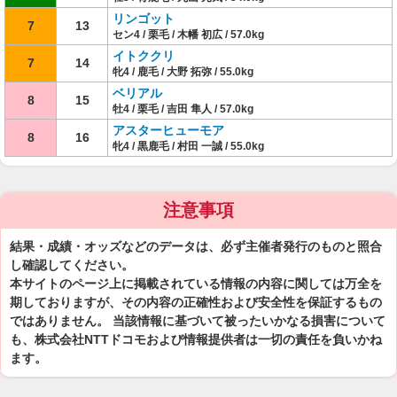
リンゴット
7
13
セン4 / 栗毛 / 木幡 初広 / 57.0kg
イトククリ
7
14
牝4 / 鹿毛 / 大野 拓弥 / 55.0kg
ベリアル
8
15
牡4 / 栗毛 / 吉田 隼人 / 57.0kg
アスターヒューモア
8
16
牝4 / 黒鹿毛 / 村田 一誠 / 55.0kg
注意事項
結果・成績・オッズなどのデータは、必ず主催者発行のものと照合
し確認してください。
本サイトのページ上に掲載されている情報の内容に関しては万全を
期しておりますが、その内容の正確性および安全性を保証するもの
ではありません。 当該情報に基づいて被ったいかなる損害について
も、株式会社NTTドコモおよび情報提供者は一切の責任を負いかね
ます。