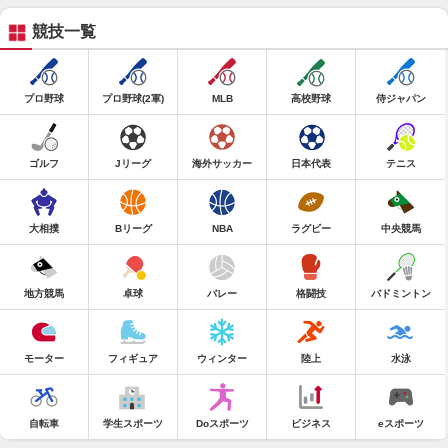
競技一覧
プロ野球
プロ野球(2軍)
MLB
高校野球
侍ジャパン
ゴルフ
Jリーグ
海外サッカー
日本代表
テニス
大相撲
Bリーグ
NBA
ラグビー
中央競馬
地方競馬
卓球
バレー
格闘技
バドミントン
モーター
フィギュア
ウィンター
陸上
水泳
自転車
学生スポーツ
Doスポーツ
ビジネス
eスポーツ