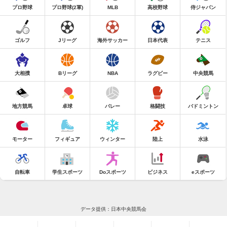
プロ野球
プロ野球(2軍)
MLB
高校野球
侍ジャパン
ゴルフ
Jリーグ
海外サッカー
日本代表
テニス
大相撲
Bリーグ
NBA
ラグビー
中央競馬
地方競馬
卓球
バレー
格闘技
バドミントン
モーター
フィギュア
ウィンター
陸上
水泳
自転車
学生スポーツ
Doスポーツ
ビジネス
eスポーツ
データ提供：日本中央競馬会