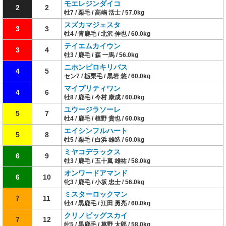
モエレジンダイコ
2
2
牡7 / 栗毛 / 高嶋 活士 / 57.0kg
スズカマジェスタ
3
3
牡4 / 青鹿毛 / 北沢 伸也 / 60.0kg
テイエムカイウン
3
4
牡3 / 鹿毛 / 森 一馬 / 56.0kg
ニホンピロキリバス
4
5
セン7 / 栃栗毛 / 黒岩 悠 / 60.0kg
マイプリティワン
4
6
牡8 / 鹿毛 / 今村 康成 / 60.0kg
ユウージラソーレ
5
7
牡4 / 鹿毛 / 植野 貴也 / 60.0kg
エイシンフルハート
5
8
牡5 / 栗毛 / 白浜 雄造 / 60.0kg
ミヤコデラックス
6
9
牡3 / 鹿毛 / 五十嵐 雄祐 / 58.0kg
オンワードアマンド
6
10
牝3 / 鹿毛 / 小坂 忠士 / 56.0kg
ミスターロックマン
7
11
牡4 / 黒鹿毛 / 江田 勇亮 / 60.0kg
クリノビッグスカイ
7
12
牝5 / 黒鹿毛 / 草野 太郎 / 58.0kg