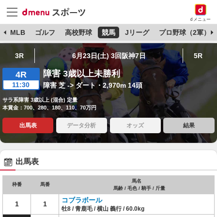
dメニュー
球
MLB
ゴルフ
高校野球
競馬
Jリーグ
プロ野球（2軍）
3R
6月23日(土) 3回阪神7日
5R
障害 3歳以上未勝利
4R
11:30
障害 芝 -> ダート・2,970m 14頭
サラ系障害 3歳以上 (混合) 定量
本賞金：700、280、180、110、70万円
出馬表
データ分析
オッズ
結果
出馬表
馬名
枠番
馬番
馬齢 / 毛色 / 騎手 / 斤量
コブラボール
1
1
牡8 / 青鹿毛 / 横山 義行 / 60.0kg