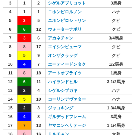
3
1
2
シゲルアプリコット
3馬身
4
1
1
ニホンピロルノン
ハナ
5
3
5
ニホンピロシトリン
クビ
6
6
12
ウォーターナポリ
クビ
7
3
6
アカネチャン
3/4馬身
8
8
17
エイシンピューマ
クビ
9
5
9
オンザクラッグ
クビ
10
4
7
エーティードンタク
1/2馬身
11
8
18
アートオブライツ
1馬身
12
6
11
ハイランドヒル
3 1/2馬身
13
2
4
シゲルシブガキ
ハナ
14
5
10
コーリンデヴァター
ハナ
15
2
3
ジャコキング
1 3/4馬身
16
4
8
ギルデッドフレーム
3馬身
17
7
13
ヤマニンヘリテージ
1 1/4馬身
18
8
16
リルチャン
大差