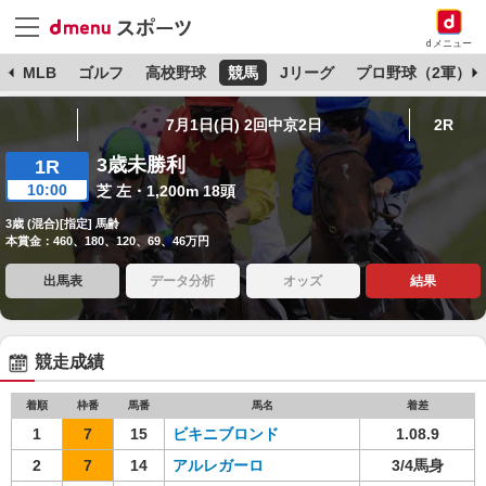
dメニュー
球
MLB
ゴルフ
高校野球
競馬
Jリーグ
プロ野球（2軍）
7月1日(日) 2回中京2日
2R
3歳未勝利
1R
10:00
芝 左・1,200m 18頭
3歳 (混合)[指定] 馬齢
本賞金：460、180、120、69、46万円
出馬表
データ分析
オッズ
結果
競走成績
着順
枠番
馬番
馬名
着差
1
7
15
ビキニブロンド
1.08.9
2
7
14
アルレガーロ
3/4馬身