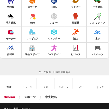
大相撲
Bリーグ
NBA
ラグビー
中央競馬
地方競馬
卓球
バレー
格闘技
バドミントン
モーター
フィギュア
ウィンター
陸上
水泳
自転車
学生スポーツ
Doスポーツ
ビジネス
eスポーツ
データ提供：日本中央競馬会
TOP
ニュース
天気
スポーツ
占い
すべて
スポーツ
中央競馬
サイトご利用にあたって