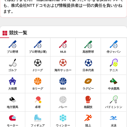
も、株式会社NTTドコモおよび情報提供者は一切の責任を負いかね
ます。
競技一覧
プロ野球
プロ野球(2軍)
MLB
高校野球
侍ジャパン
ゴルフ
Jリーグ
海外サッカー
日本代表
テニス
大相撲
Bリーグ
NBA
ラグビー
中央競馬
地方競馬
卓球
バレー
格闘技
バドミントン
モーター
フィギュア
ウィンター
陸上
水泳