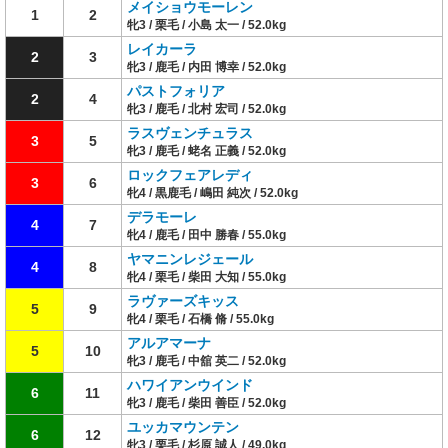
メイショウモーレン
1
2
牝3 / 栗毛 / 小島 太一 / 52.0kg
レイカーラ
2
3
牝3 / 鹿毛 / 内田 博幸 / 52.0kg
パストフォリア
2
4
牝3 / 鹿毛 / 北村 宏司 / 52.0kg
ラスヴェンチュラス
3
5
牝3 / 鹿毛 / 蛯名 正義 / 52.0kg
ロックフェアレディ
3
6
牝4 / 黒鹿毛 / 嶋田 純次 / 52.0kg
デラモーレ
4
7
牝4 / 鹿毛 / 田中 勝春 / 55.0kg
ヤマニンレジェール
4
8
牝4 / 栗毛 / 柴田 大知 / 55.0kg
ラヴァーズキッス
5
9
牝4 / 栗毛 / 石橋 脩 / 55.0kg
アルアマーナ
5
10
牝3 / 鹿毛 / 中舘 英二 / 52.0kg
ハワイアンウインド
6
11
牝3 / 鹿毛 / 柴田 善臣 / 52.0kg
ユッカマウンテン
6
12
牝3 / 栗毛 / 杉原 誠人 / 49.0kg