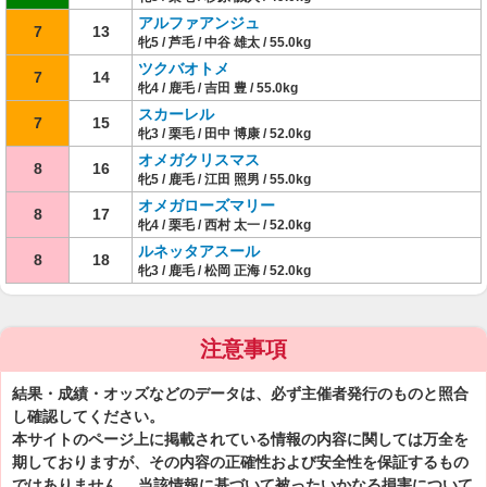
アルファアンジュ
7
13
牝5 / 芦毛 / 中谷 雄太 / 55.0kg
ツクバオトメ
7
14
牝4 / 鹿毛 / 吉田 豊 / 55.0kg
スカーレル
7
15
牝3 / 栗毛 / 田中 博康 / 52.0kg
オメガクリスマス
8
16
牝5 / 鹿毛 / 江田 照男 / 55.0kg
オメガローズマリー
8
17
牝4 / 栗毛 / 西村 太一 / 52.0kg
ルネッタアスール
8
18
牝3 / 鹿毛 / 松岡 正海 / 52.0kg
注意事項
結果・成績・オッズなどのデータは、必ず主催者発行のものと照合
し確認してください。
本サイトのページ上に掲載されている情報の内容に関しては万全を
期しておりますが、その内容の正確性および安全性を保証するもの
ではありません。 当該情報に基づいて被ったいかなる損害について