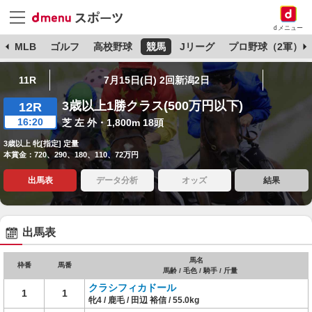
dメニュー
球
MLB
ゴルフ
高校野球
競馬
Jリーグ
プロ野球（2軍）
11R
7月15日(日) 2回新潟2日
3歳以上1勝クラス(500万円以下)
12R
16:20
芝 左 外・1,800m 18頭
3歳以上 牝[指定] 定量
本賞金：720、290、180、110、72万円
出馬表
データ分析
オッズ
結果
出馬表
馬名
枠番
馬番
馬齢 / 毛色 / 騎手 / 斤量
クラシフィカドール
1
1
牝4 / 鹿毛 / 田辺 裕信 / 55.0kg