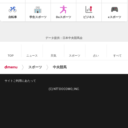
自転車
学生スポーツ
Doスポーツ
ビジネス
eスポーツ
データ提供：日本中央競馬会
TOP
ニュース
天気
スポーツ
占い
すべて
スポーツ
中央競馬
サイトご利用にあたって
(C) NTT DOCOMO, INC.