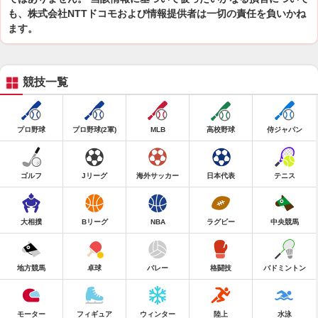
も、株式会社NTTドコモおよび情報提供者は一切の責任を負いかね
ます。
競技一覧
プロ野球
プロ野球(2軍)
MLB
高校野球
侍ジャパン
ゴルフ
Jリーグ
海外サッカー
日本代表
テニス
大相撲
Bリーグ
NBA
ラグビー
中央競馬
地方競馬
卓球
バレー
格闘技
バドミントン
モーター
フィギュア
ウィンター
陸上
水泳