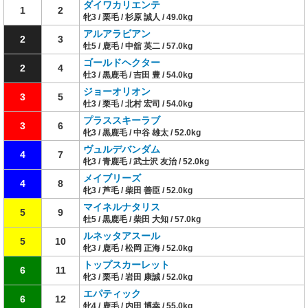
ダイワカリエンテ
1
2
牝3 / 栗毛 / 杉原 誠人 / 49.0kg
アルアラビアン
2
3
牡5 / 鹿毛 / 中舘 英二 / 57.0kg
ゴールドヘクター
2
4
牡3 / 黒鹿毛 / 吉田 豊 / 54.0kg
ジョーオリオン
3
5
牡3 / 栗毛 / 北村 宏司 / 54.0kg
プラススキーラブ
3
6
牝3 / 黒鹿毛 / 中谷 雄太 / 52.0kg
ヴュルデバンダム
4
7
牝3 / 青鹿毛 / 武士沢 友治 / 52.0kg
メイブリーズ
4
8
牝3 / 芦毛 / 柴田 善臣 / 52.0kg
マイネルナタリス
5
9
牡5 / 黒鹿毛 / 柴田 大知 / 57.0kg
ルネッタアスール
5
10
牝3 / 鹿毛 / 松岡 正海 / 52.0kg
トップスカーレット
6
11
牝3 / 栗毛 / 岩田 康誠 / 52.0kg
エパティック
6
12
牝4 / 鹿毛 / 内田 博幸 / 55.0kg