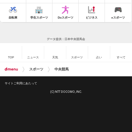
自転車
学生スポーツ
Doスポーツ
ビジネス
eスポーツ
データ提供：日本中央競馬会
TOP
ニュース
天気
スポーツ
占い
すべて
スポーツ
中央競馬
サイトご利用にあたって
(C) NTT DOCOMO, INC.