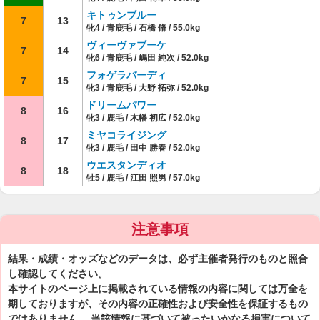
キトゥンブルー
7
13
牝4 / 青鹿毛 / 石橋 脩 / 55.0kg
ヴィーヴァブーケ
7
14
牝6 / 青鹿毛 / 嶋田 純次 / 52.0kg
フォゲラバーディ
7
15
牝3 / 青鹿毛 / 大野 拓弥 / 52.0kg
ドリームパワー
8
16
牝3 / 鹿毛 / 木幡 初広 / 52.0kg
ミヤコライジング
8
17
牝3 / 鹿毛 / 田中 勝春 / 52.0kg
ウエスタンディオ
8
18
牡5 / 鹿毛 / 江田 照男 / 57.0kg
注意事項
結果・成績・オッズなどのデータは、必ず主催者発行のものと照合
し確認してください。
本サイトのページ上に掲載されている情報の内容に関しては万全を
期しておりますが、その内容の正確性および安全性を保証するもの
ではありません。 当該情報に基づいて被ったいかなる損害について