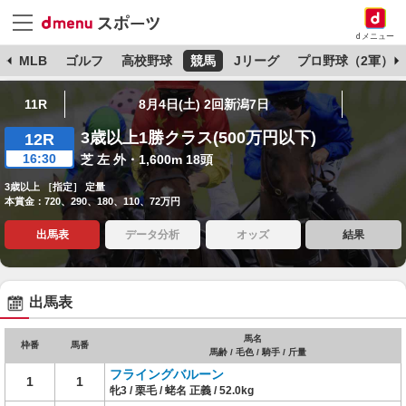
dメニュー
球
MLB
ゴルフ
高校野球
競馬
Jリーグ
プロ野球（2軍）
11R
8月4日(土) 2回新潟7日
3歳以上1勝クラス(500万円以下)
12R
16:30
芝 左 外・1,600m 18頭
3歳以上 ［指定］ 定量
本賞金：720、290、180、110、72万円
出馬表
データ分析
オッズ
結果
出馬表
馬名
枠番
馬番
馬齢 / 毛色 / 騎手 / 斤量
フライングバルーン
1
1
牝3 / 栗毛 / 蛯名 正義 / 52.0kg