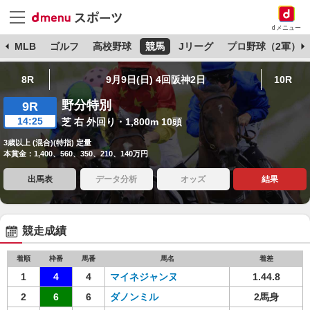
dメニュー
球
MLB
ゴルフ
高校野球
競馬
Jリーグ
プロ野球（2軍）
8R
9月9日(日) 4回阪神2日
10R
野分特別
9R
14:25
芝 右 外回り・1,800m 10頭
3歳以上 (混合)(特指) 定量
本賞金：1,400、560、350、210、140万円
出馬表
データ分析
オッズ
結果
競走成績
着順
枠番
馬番
馬名
着差
1
4
4
マイネジャンヌ
1.44.8
2
6
6
ダノンミル
2馬身