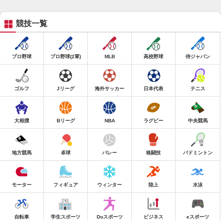
競技一覧
プロ野球
プロ野球(2軍)
MLB
高校野球
侍ジャパン
ゴルフ
Jリーグ
海外サッカー
日本代表
テニス
大相撲
Bリーグ
NBA
ラグビー
中央競馬
地方競馬
卓球
バレー
格闘技
バドミントン
モーター
フィギュア
ウィンター
陸上
水泳
自転車
学生スポーツ
Doスポーツ
ビジネス
eスポーツ