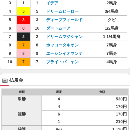
3
1
1
イデア
2馬身
4
5
5
ドリームヒーロー
3/4馬身
5
3
3
ディープフィールド
クビ
6
8
10
ダートムーア
1/2馬身
7
2
2
ドリームマジシャン
1 1/4馬身
8
7
8
ホッコータキオン
7馬身
9
8
9
エーシンイオマンテ
7馬身
10
7
7
ブライトバニヤン
4馬身
払戻金
種類
馬番
金額
単勝
4
530円
4
170円
複勝
6
170円
1
210円
枠連
4-6
1,130円