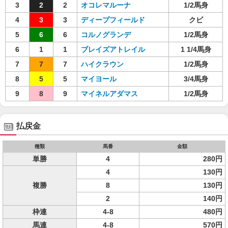
3
2
2
オコレマルーナ
1/2馬身
4
3
3
ディープフィールド
クビ
5
6
6
コルノグランデ
1/2馬身
6
1
1
ブレイズアトレイル
1 1/4馬身
7
7
7
ハイクラウン
1/2馬身
8
5
5
マイヨール
3/4馬身
9
8
9
マイネルアダマス
1/2馬身
払戻金
種類
馬番
金額
単勝
4
280円
4
130円
複勝
8
130円
2
140円
枠連
4-8
480円
馬連
4-8
570円