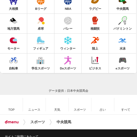
大相撲
Bリーグ
NBA
ラグビー
中央競馬
地方競馬
卓球
バレー
格闘技
バドミントン
モーター
フィギュア
ウィンター
陸上
水泳
自転車
学生スポーツ
Doスポーツ
ビジネス
eスポーツ
データ提供：日本中央競馬会
TOP
ニュース
天気
スポーツ
占い
すべて
スポーツ
中央競馬
サイトご利用にあたって