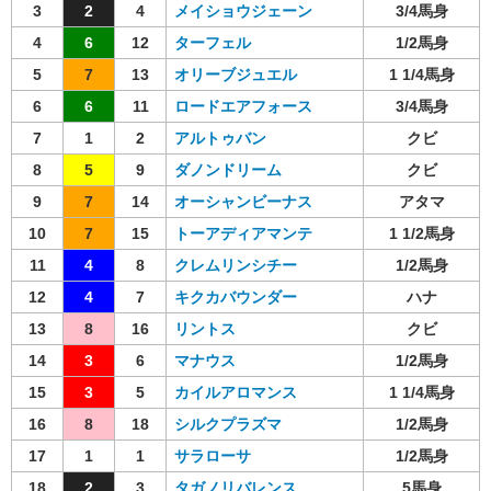
3
2
4
メイショウジェーン
3/4馬身
4
6
12
ターフェル
1/2馬身
5
7
13
オリーブジュエル
1 1/4馬身
6
6
11
ロードエアフォース
3/4馬身
7
1
2
アルトゥバン
クビ
8
5
9
ダノンドリーム
クビ
9
7
14
オーシャンビーナス
アタマ
10
7
15
トーアディアマンテ
1 1/2馬身
11
4
8
クレムリンシチー
1/2馬身
12
4
7
キクカバウンダー
ハナ
13
8
16
リントス
クビ
14
3
6
マナウス
1/2馬身
15
3
5
カイルアロマンス
1 1/4馬身
16
8
18
シルクプラズマ
1/2馬身
17
1
1
サラローサ
1/2馬身
18
2
3
タガノリバレンス
5馬身