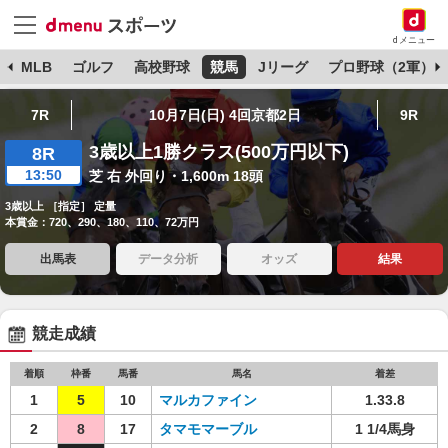
dメニュー
球
MLB
ゴルフ
高校野球
競馬
Jリーグ
プロ野球（2軍）
7R
10月7日(日) 4回京都2日
9R
3歳以上1勝クラス(500万円以下)
8R
13:50
芝 右 外回り・1,600m 18頭
3歳以上 ［指定］ 定量
本賞金：720、290、180、110、72万円
出馬表
データ分析
オッズ
結果
競走成績
着順
枠番
馬番
馬名
着差
1
5
10
マルカファイン
1.33.8
2
8
17
タマモマーブル
1 1/4馬身