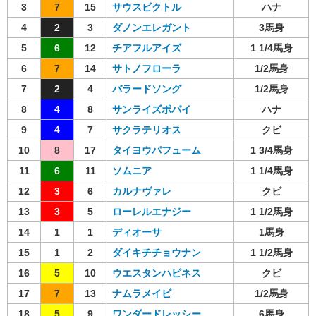
3
7
15
サウスビクトル
ハナ
4
2
3
ダノンエレガント
3馬身
5
6
12
チアフルアイズ
1 1/4馬身
6
7
14
サトノフローラ
1/2馬身
7
2
4
バラードソング
1/2馬身
8
4
8
サンライズポパイ
ハナ
9
4
7
サクラテリオス
クビ
10
8
17
タイヨウパフューム
1 3/4馬身
11
6
11
ソムニア
1 1/4馬身
12
3
6
カルナヴァレ
クビ
13
3
5
ローレルエナジー
1 1/2馬身
14
1
1
ディオーサ
1馬身
15
1
2
ダイキチチョウナン
1 1/2馬身
16
5
10
ウエスタンハピネス
クビ
17
7
13
ナムラメイビ
1/2馬身
18
5
9
ワンダードレッシー
6馬身