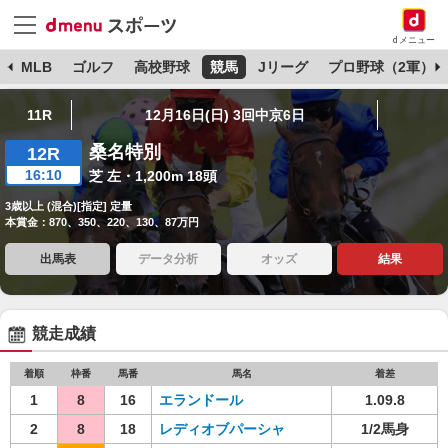
dメニュー
球
MLB
ゴルフ
高校野球
競馬
Jリーグ
プロ野球（2軍）
11R
12月16日(日) 3回中京6日
桑名特別
12R
16:10
芝 左・1,200m 18頭
3歳以上 (混合)[指定] 定量
本賞金：870、350、220、130、87万円
出馬表
データ分析
オッズ
結果
競走成績
着順
枠番
馬番
馬名
着差
1
8
16
エランドール
1.09.8
2
8
18
レディオブパーシャ
1/2馬身