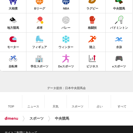
大相撲
Bリーグ
NBA
ラグビー
中央競馬
地方競馬
卓球
バレー
格闘技
バドミントン
モーター
フィギュア
ウィンター
陸上
水泳
自転車
学生スポーツ
Doスポーツ
ビジネス
eスポーツ
データ提供：日本中央競馬会
TOP
ニュース
天気
スポーツ
占い
すべて
スポーツ
中央競馬
サイトご利用にあたって