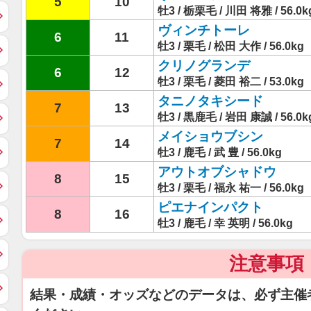
5
10
牡3 / 栃栗毛 / 川田 将雅 / 56.0k
ヴィンチトーレ
6
11
牡3 / 栗毛 / 松田 大作 / 56.0kg
クリノグランデ
6
12
牡3 / 栗毛 / 菱田 裕二 / 53.0kg
タニノタキシード
7
13
牡3 / 黒鹿毛 / 岩田 康誠 / 56.0k
メイショウブシン
7
14
牡3 / 鹿毛 / 武 豊 / 56.0kg
アウトオブシャドウ
8
15
牡3 / 栗毛 / 福永 祐一 / 56.0kg
ピエナインパクト
8
16
牡3 / 鹿毛 / 幸 英明 / 56.0kg
注意事項
結果・成績・オッズなどのデータは、必ず主催