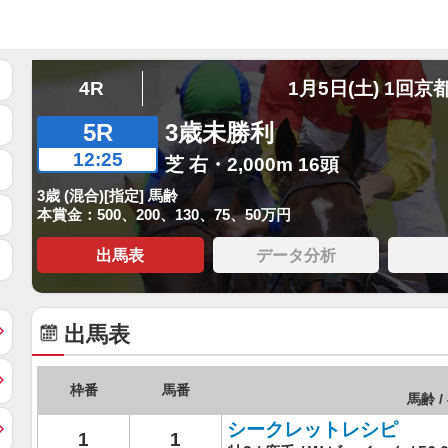
4R
1月5日(土) 1回京
5R
3歳未勝利
12:25
芝 右・2,000m 16頭
3歳 (混合)[指定] 馬齢
本賞金：500、200、130、75、50万円
出馬表
データ分析
出馬表
枠番
馬番
馬齢 /
シークレットレシピ
1
1