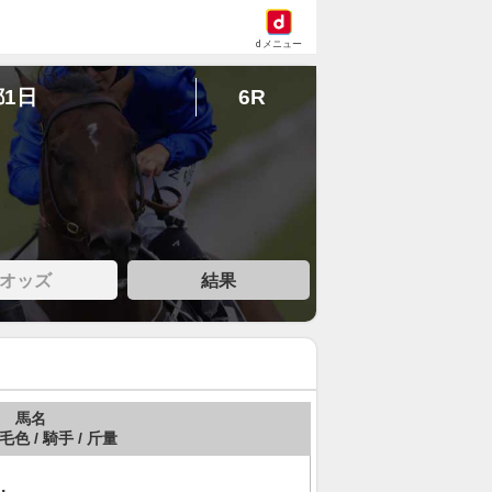
dメニュー
都1日
6R
オッズ
結果
馬名
 毛色 / 騎手 / 斤量