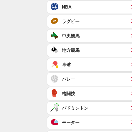
NBA
ラグビー
中央競馬
地方競馬
卓球
バレー
格闘技
バドミントン
モーター