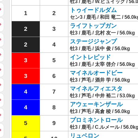
牡3 / 鹿毛 / W.ビュイック / 56.
トゥイードルダム
1
2
セン3 / 鹿毛 / 和田 竜二 / 56.0k
ライフトップガン
2
3
牡3 / 鹿毛 / 北村 友一 / 56.0kg
ステージジャンプ
2
4
牡3 / 鹿毛 / 浜中 俊 / 56.0kg
イントレピッド
3
5
牡3 / 鹿毛 / 太宰 啓介 / 56.0kg
マイネルオードビー
3
6
牡3 / 芦毛 / 酒井 学 / 56.0kg
マイネルフィエスタ
4
7
牡3 / 芦毛 / 中井 裕二 / 53.0kg
アウェーキンザール
4
8
牡3 / 芦毛 / 高倉 稜 / 56.0kg
プロミネントロール
5
9
牡3 / 鹿毛 / C.ルメール / 56.0k
リュベロン