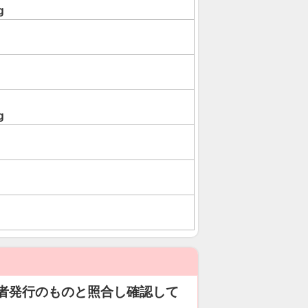
g
g
者発行のものと照合し確認して