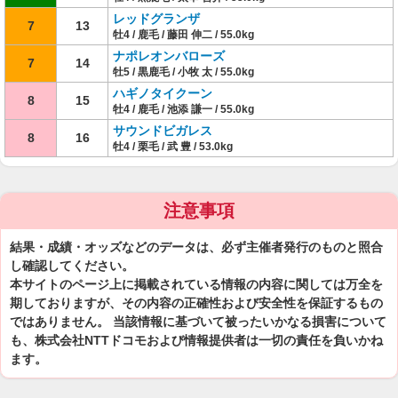
レッドグランザ
7
13
牡4 / 鹿毛 / 藤田 伸二 / 55.0kg
ナポレオンバローズ
7
14
牡5 / 黒鹿毛 / 小牧 太 / 55.0kg
ハギノタイクーン
8
15
牡4 / 鹿毛 / 池添 謙一 / 55.0kg
サウンドビガレス
8
16
牡4 / 栗毛 / 武 豊 / 53.0kg
注意事項
結果・成績・オッズなどのデータは、必ず主催者発行のものと照合
し確認してください。
本サイトのページ上に掲載されている情報の内容に関しては万全を
期しておりますが、その内容の正確性および安全性を保証するもの
ではありません。 当該情報に基づいて被ったいかなる損害について
も、株式会社NTTドコモおよび情報提供者は一切の責任を負いかね
ます。