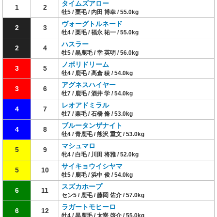
タイムズアロー
1
2
牡5 / 栗毛 / 内田 博幸 / 55.0kg
ヴォーグトルネード
2
3
牡4 / 栗毛 / 福永 祐一 / 55.0kg
ハスラー
2
4
牡5 / 黒鹿毛 / 幸 英明 / 56.0kg
ノボリドリーム
3
5
牡4 / 鹿毛 / 高倉 稜 / 54.0kg
アグネスハイヤー
3
6
牡7 / 鹿毛 / 酒井 学 / 54.0kg
レオアドミラル
4
7
牡7 / 栗毛 / 石橋 脩 / 53.0kg
ブルータンザナイト
4
8
牡4 / 青鹿毛 / 熊沢 重文 / 53.0kg
マシュマロ
5
9
牝4 / 白毛 / 川田 将雅 / 52.0kg
サイキョウイシヤマ
5
10
牡5 / 鹿毛 / 浜中 俊 / 54.0kg
スズカホープ
6
11
セン5 / 鹿毛 / 藤岡 佑介 / 57.0kg
ラガートモヒーロ
6
12
牡4 / 黒鹿毛 / 太宰 啓介 / 55.0kg