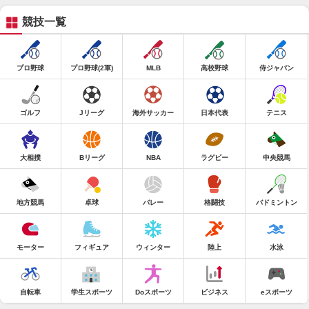
競技一覧
プロ野球
プロ野球(2軍)
MLB
高校野球
侍ジャパン
ゴルフ
Jリーグ
海外サッカー
日本代表
テニス
大相撲
Bリーグ
NBA
ラグビー
中央競馬
地方競馬
卓球
バレー
格闘技
バドミントン
モーター
フィギュア
ウィンター
陸上
水泳
自転車
学生スポーツ
Doスポーツ
ビジネス
eスポーツ