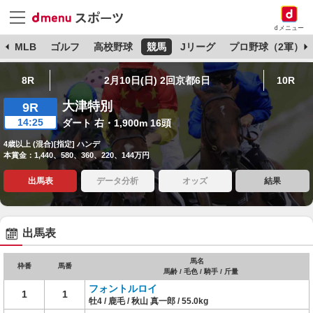
dメニュー
球
MLB
ゴルフ
高校野球
競馬
Jリーグ
プロ野球（2軍）
8R
2月10日(日) 2回京都6日
10R
大津特別
9R
14:25
ダート 右・1,900m 16頭
4歳以上 (混合)[指定] ハンデ
本賞金：1,440、580、360、220、144万円
出馬表
データ分析
オッズ
結果
出馬表
馬名
枠番
馬番
馬齢 / 毛色 / 騎手 / 斤量
フォントルロイ
1
1
牡4 / 鹿毛 / 秋山 真一郎 / 55.0kg