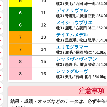
5
10
牝3 / 栗毛 / 西田 雄一郎 / 54.0
ディアリヴァル
6
11
牝3 / 青鹿毛 / 勝浦 正樹 / 54.0
メイショウブリエ
6
12
牝3 / 鹿毛 / △菱田 裕二 / 52.0
テイエムメデル
7
13
牝3 / 黒鹿毛 / 松山 弘平 / 54.0
エリモグラマー
7
14
牝3 / 鹿毛 / 長岡 禎仁 / 51.0kg
レッドヴィヴィアン
8
15
牝3 / 黒鹿毛 / 川須 栄彦 / 54.0
レッツグルーヴ
8
16
牝3 / 栗毛 / 宮崎 北斗 / 54.0kg
注意事項
結果・成績・オッズなどのデータは、必ず主催