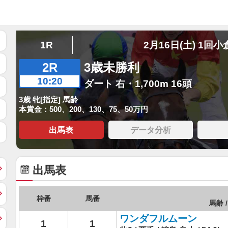
1R
2月16日(土) 1回小
2R
3歳未勝利
10:20
ダート 右・1,700m 16頭
3歳 牝[指定] 馬齢
本賞金：500、200、130、75、50万円
出馬表
データ分析
出馬表
枠番
馬番
馬齢 /
ワンダフルムーン
1
1