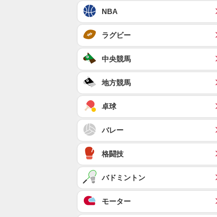
NBA
ラグビー
中央競馬
地方競馬
卓球
バレー
格闘技
バドミントン
モーター