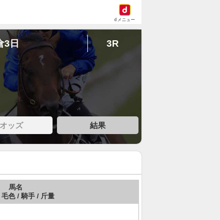
dメニュー
倉3日
3R
オッズ
結果
馬名
 毛色 / 騎手 / 斤量