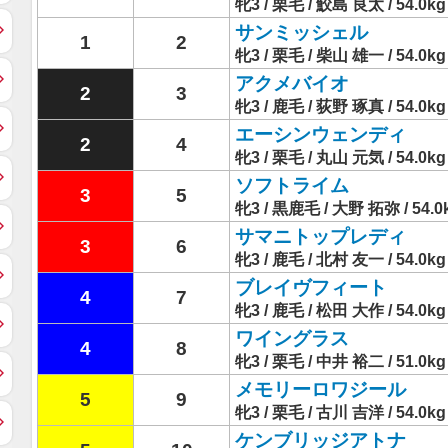
牝3 / 栗毛 / 鮫島 良太 / 54.0kg
サンミッシェル
1
2
牝3 / 栗毛 / 柴山 雄一 / 54.0kg
アクメバイオ
2
3
牝3 / 鹿毛 / 荻野 琢真 / 54.0kg
エーシンウェンディ
2
4
牝3 / 栗毛 / 丸山 元気 / 54.0kg
ソフトライム
3
5
牝3 / 黒鹿毛 / 大野 拓弥 / 54.0
サマニトップレディ
3
6
牝3 / 鹿毛 / 北村 友一 / 54.0kg
ブレイヴフィート
4
7
牝3 / 鹿毛 / 松田 大作 / 54.0kg
ワイングラス
4
8
牝3 / 栗毛 / 中井 裕二 / 51.0kg
メモリーロワジール
5
9
牝3 / 栗毛 / 古川 吉洋 / 54.0kg
ケンブリッジアトナ