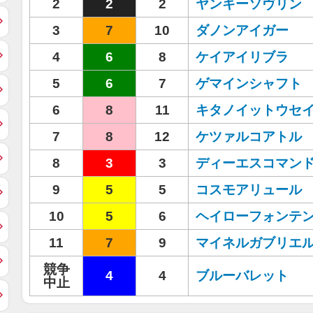
2
2
2
ヤンキーソヴリン
3
7
10
ダノンアイガー
4
6
8
ケイアイリブラ
5
6
7
ゲマインシャフト
6
8
11
キタノイットウセ
7
8
12
ケツァルコアトル
8
3
3
ディーエスコマン
9
5
5
コスモアリュール
10
5
6
ヘイローフォンテ
11
7
9
マイネルガブリエ
競争
4
4
ブルーバレット
中止