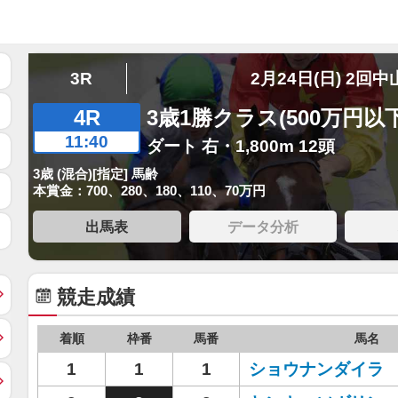
3R
2月24日(日) 2回中
4R
3歳1勝クラス(500万円以下
11:40
ダート 右・1,800m 12頭
3歳 (混合)[指定] 馬齢
本賞金：700、280、180、110、70万円
出馬表
データ分析
競走成績
着順
枠番
馬番
馬名
1
1
1
ショウナンダイラ