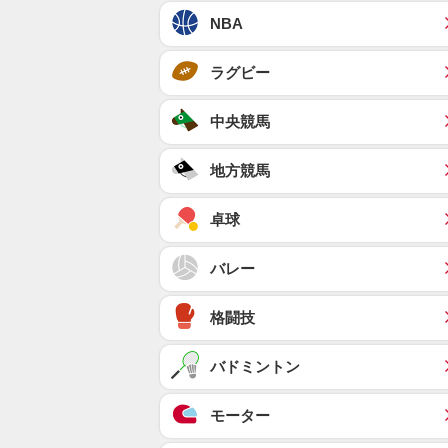
NBA
ラグビー
中央競馬
地方競馬
卓球
バレー
格闘技
バドミントン
モーター