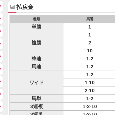
払戻金
種類
馬番
単勝
1
1
複勝
2
10
枠連
1-2
馬連
1-2
1-2
ワイド
1-10
2-10
馬単
1-2
3連複
1-2-10
3連単
1-2-10