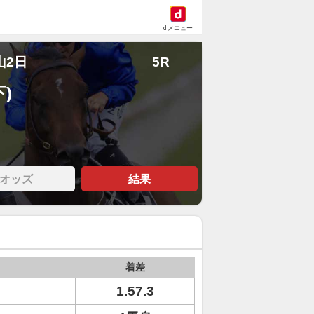
dメニュー
山2日
5R
)
オッズ
結果
着差
1.57.3