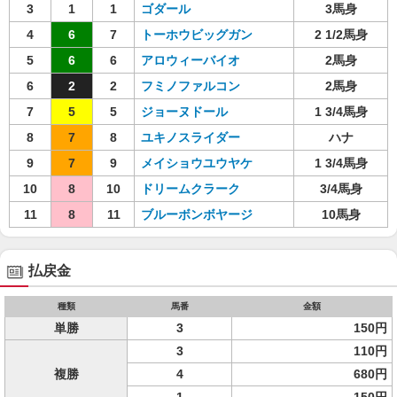
3
1
1
ゴダール
3馬身
4
6
7
トーホウビッグガン
2 1/2馬身
5
6
6
アロウィーバイオ
2馬身
6
2
2
フミノファルコン
2馬身
7
5
5
ジョーヌドール
1 3/4馬身
8
7
8
ユキノスライダー
ハナ
9
7
9
メイショウユウヤケ
1 3/4馬身
10
8
10
ドリームクラーク
3/4馬身
11
8
11
ブルーボンボヤージ
10馬身
払戻金
種類
馬番
金額
単勝
3
150円
3
110円
複勝
4
680円