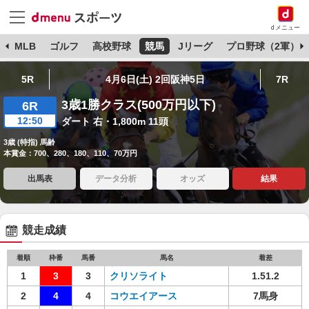
dメニュー
球
MLB
ゴルフ
高校野球
競馬
Jリーグ
プロ野球（2軍）
5R
4月6日(土) 2回阪神5日
7R
3歳1勝クラス(500万円以下)
6R
12:50
ダート 右・1,800m 11頭
3歳 (特指) 馬齢
本賞金：700、280、180、110、70万円
出馬表
データ分析
オッズ
結果
競走成績
着順
枠番
馬番
馬名
着差
1
3
3
クリソライト
1.51.2
2
4
4
コウエイアース
7馬身