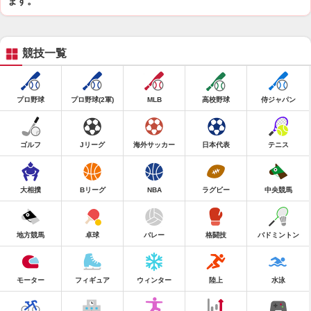
ます。
競技一覧
プロ野球
プロ野球(2軍)
MLB
高校野球
侍ジャパン
ゴルフ
Jリーグ
海外サッカー
日本代表
テニス
大相撲
Bリーグ
NBA
ラグビー
中央競馬
地方競馬
卓球
バレー
格闘技
バドミントン
モーター
フィギュア
ウィンター
陸上
水泳