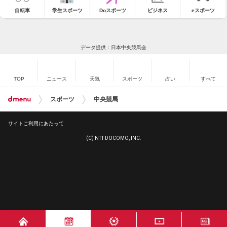
自転車
学生スポーツ
Doスポーツ
ビジネス
eスポーツ
データ提供：日本中央競馬会
TOP
ニュース
天気
スポーツ
占い
すべて
スポーツ
中央競馬
サイトご利用にあたって
(C) NTT DOCOMO, INC.