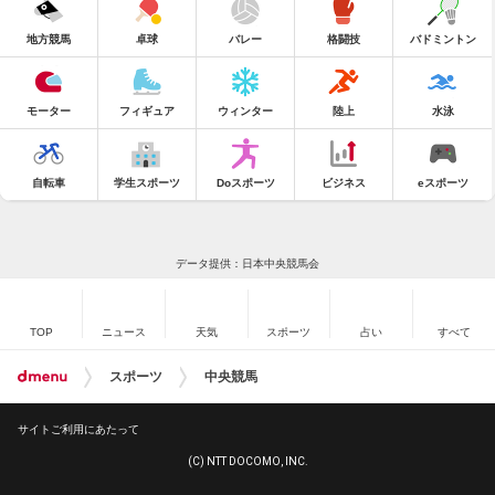
地方競馬
卓球
バレー
格闘技
バドミントン
モーター
フィギュア
ウィンター
陸上
水泳
自転車
学生スポーツ
Doスポーツ
ビジネス
eスポーツ
データ提供：日本中央競馬会
TOP
ニュース
天気
スポーツ
占い
すべて
スポーツ
中央競馬
サイトご利用にあたって
(C) NTT DOCOMO, INC.