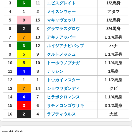
3
6
11
エビスグレイト
1/2馬身
4
1
2
メイスンウォー
アタマ
5
8
15
マキャヴェッリ
1/2馬身
6
2
3
グラマラスグロウ
3/4馬身
7
7
13
アキノアッパー
1 1/4馬身
8
6
12
ルイジアナビバップ
ハナ
9
5
9
クルトメッシュ
1 1/4馬身
10
5
10
トーホウノブナガ
1 1/4馬身
11
4
8
テッシン
1馬身
12
1
1
トウカイマスター
1 1/2馬身
13
7
14
ショウワダンディ
クビ
14
4
7
ヒラボクロマンス
1 1/4馬身
15
3
6
サチノコンゴウリキ
3 1/2馬身
16
2
4
ラプティウルス
大差