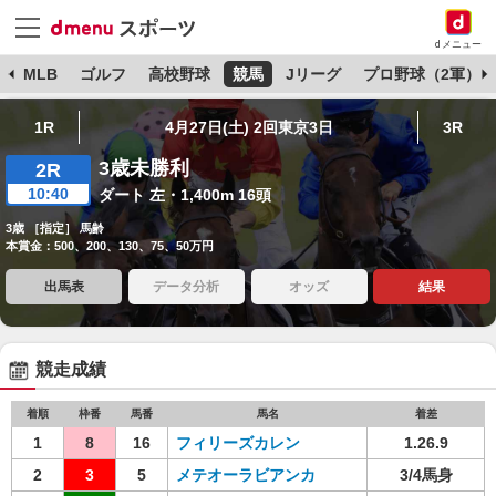
dメニュー
球
MLB
ゴルフ
高校野球
競馬
Jリーグ
プロ野球（2軍）
1R
4月27日(土) 2回東京3日
3R
3歳未勝利
2R
10:40
ダート 左・1,400m 16頭
3歳 ［指定］ 馬齢
本賞金：500、200、130、75、50万円
出馬表
データ分析
オッズ
結果
競走成績
着順
枠番
馬番
馬名
着差
1
8
16
フィリーズカレン
1.26.9
2
3
5
メテオーラビアンカ
3/4馬身