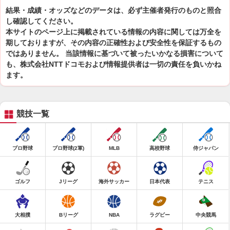
結果・成績・オッズなどのデータは、必ず主催者発行のものと照合
し確認してください。
本サイトのページ上に掲載されている情報の内容に関しては万全を
期しておりますが、その内容の正確性および安全性を保証するもの
ではありません。 当該情報に基づいて被ったいかなる損害について
も、株式会社NTTドコモおよび情報提供者は一切の責任を負いかね
ます。
競技一覧
プロ野球
プロ野球(2軍)
MLB
高校野球
侍ジャパン
ゴルフ
Jリーグ
海外サッカー
日本代表
テニス
大相撲
Bリーグ
NBA
ラグビー
中央競馬