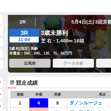
2R
5月4日(土) 3回京
3R
3歳未勝利
11:00
芝 右・1,400m 18頭
3歳 牝[指定] 馬齢
本賞金：500、200、130、75、50万円
出馬表
データ分析
競走成績
着順
枠番
馬番
馬名
1
4
8
ダノンルージュ