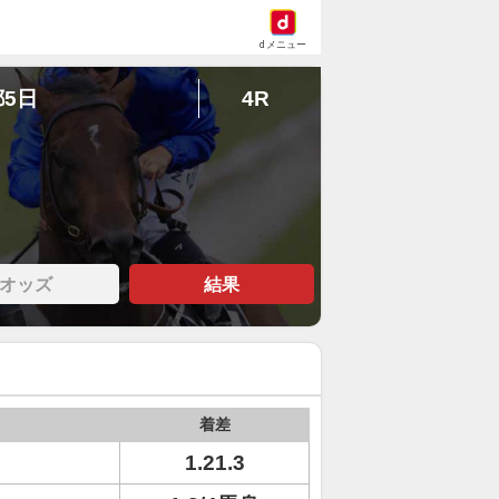
dメニュー
都5日
4R
オッズ
結果
着差
1.21.3