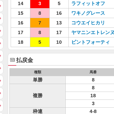
14
3
5
ラフィットオフ
15
8
16
ワキノグレース
16
7
13
コウエイヒカリ
17
8
17
ヤマニンエトレン
18
5
10
ビントフォーティ
払戻金
種類
馬番
単勝
8
8
複勝
18
3
枠連
4-8