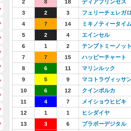
2
8
18
ディアプリンセス
3
2
3
フェリーチェレガ
4
7
14
ミキノティータイ
5
2
4
エインセル
6
1
2
テンプトミーノッ
7
7
15
ハッピーチャート
8
6
11
マリンルック
9
5
9
マコトラヴィッサ
10
6
12
クインポルカ
11
4
7
メイショウヒビキ
12
1
1
ヒシダイヤ
13
3
6
ブラボーデジタル