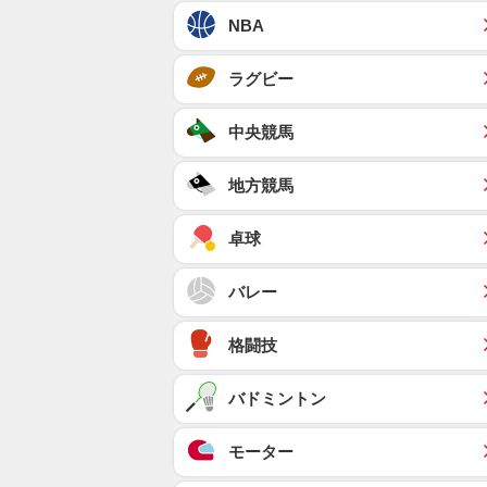
NBA
ラグビー
中央競馬
地方競馬
卓球
バレー
格闘技
バドミントン
モーター