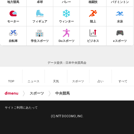
地方競馬
卓球
バレー
格闘技
バドミントン
モーター
フィギュア
ウィンター
陸上
水泳
自転車
学生スポーツ
Doスポーツ
ビジネス
eスポーツ
データ提供：日本中央競馬会
TOP
ニュース
天気
スポーツ
占い
すべて
スポーツ
中央競馬
サイトご利用にあたって
(C) NTT DOCOMO, INC.