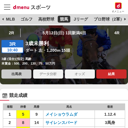
dメニュー
球
MLB
ゴルフ
高校野球
競馬
Jリーグ
プロ野球（2軍）
2R
5月12日(日) 1回新潟4日
4R
3歳未勝利
3R
10:40
ダート 左・1,200m 15頭
3歳 (混合)[指定] 馬齢
本賞金：500、200、130、75、50万円
出馬表
データ分析
オッズ
結果
競走成績
着順
枠番
馬番
馬名
着差
1
5
9
メイショウラムダ
1.12.4
2
8
14
サイレンスバード
3馬身