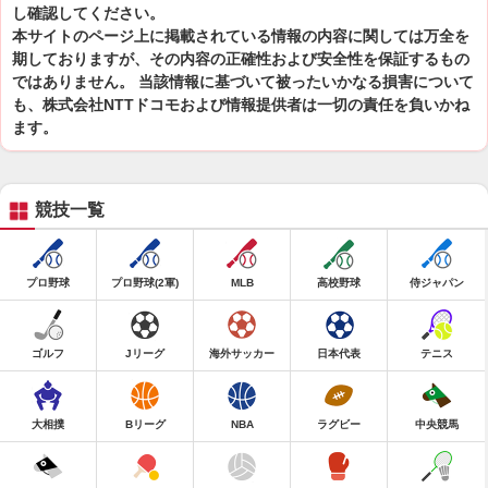
し確認してください。
本サイトのページ上に掲載されている情報の内容に関しては万全を
期しておりますが、その内容の正確性および安全性を保証するもの
ではありません。 当該情報に基づいて被ったいかなる損害について
も、株式会社NTTドコモおよび情報提供者は一切の責任を負いかね
ます。
競技一覧
プロ野球
プロ野球(2軍)
MLB
高校野球
侍ジャパン
ゴルフ
Jリーグ
海外サッカー
日本代表
テニス
大相撲
Bリーグ
NBA
ラグビー
中央競馬