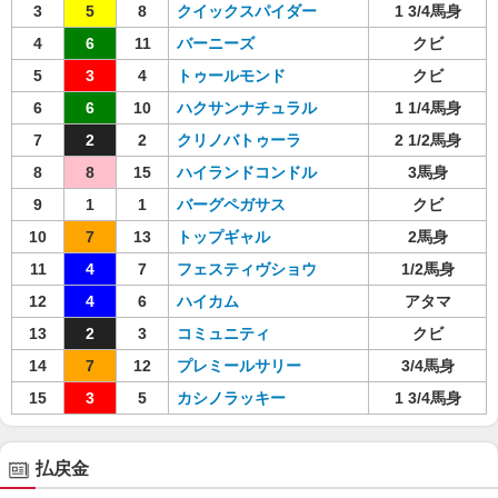
3
5
8
クイックスパイダー
1 3/4馬身
4
6
11
バーニーズ
クビ
5
3
4
トゥールモンド
クビ
6
6
10
ハクサンナチュラル
1 1/4馬身
7
2
2
クリノバトゥーラ
2 1/2馬身
8
8
15
ハイランドコンドル
3馬身
9
1
1
バーグペガサス
クビ
10
7
13
トップギャル
2馬身
11
4
7
フェスティヴショウ
1/2馬身
12
4
6
ハイカム
アタマ
13
2
3
コミュニティ
クビ
14
7
12
プレミールサリー
3/4馬身
15
3
5
カシノラッキー
1 3/4馬身
払戻金