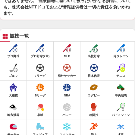
ではありません。 当該情報に基づいて被ったいかなる損害について
も、株式会社NTTドコモおよび情報提供者は一切の責任を負いかね
ます。
競技一覧
プロ野球
プロ野球(2軍)
MLB
高校野球
侍ジャパン
ゴルフ
Jリーグ
海外サッカー
日本代表
テニス
大相撲
Bリーグ
NBA
ラグビー
中央競馬
地方競馬
卓球
バレー
格闘技
バドミントン
モーター
フィギュア
ウィンター
陸上
水泳