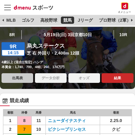
dメニュー
球
MLB
ゴルフ
高校野球
競馬
Jリーグ
プロ野球（2軍）
8R
5月19日(日) 3回京都10日
10R
烏丸ステークス
9R
14:15
芝 右 外回り・2,400m 12頭
4歳以上 (混合)[指定] ハンデ
本賞金：1,740、700、440、260、174万円
出馬表
データ分析
オッズ
結果
競走成績
着順
枠番
馬番
馬名
着差
1
8
11
ニューダイナスティ
2.25.0
2
7
10
ピクシープリンセス
クビ