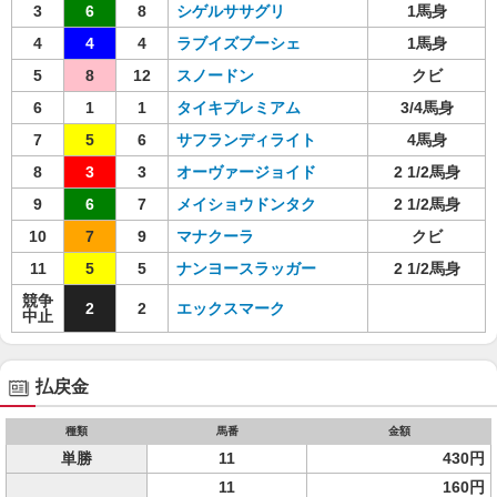
3
6
8
シゲルササグリ
1馬身
4
4
4
ラブイズブーシェ
1馬身
5
8
12
スノードン
クビ
6
1
1
タイキプレミアム
3/4馬身
7
5
6
サフランディライト
4馬身
8
3
3
オーヴァージョイド
2 1/2馬身
9
6
7
メイショウドンタク
2 1/2馬身
10
7
9
マナクーラ
クビ
11
5
5
ナンヨースラッガー
2 1/2馬身
競争
2
2
エックスマーク
中止
払戻金
種類
馬番
金額
単勝
11
430円
11
160円