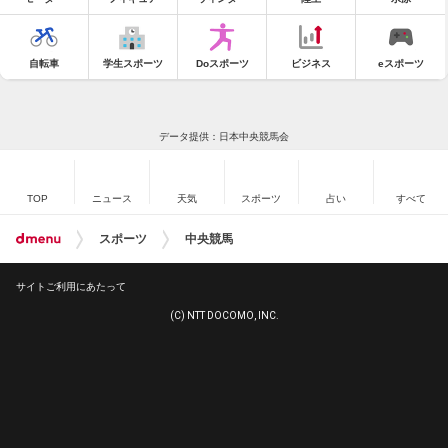
自転車
学生スポーツ
Doスポーツ
ビジネス
eスポーツ
データ提供：日本中央競馬会
TOP
ニュース
天気
スポーツ
占い
すべて
スポーツ
中央競馬
サイトご利用にあたって
(C) NTT DOCOMO, INC.