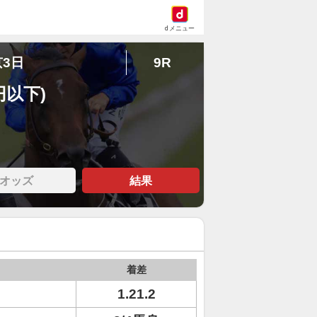
dメニュー
京3日
9R
円以下)
オッズ
結果
着差
1.21.2