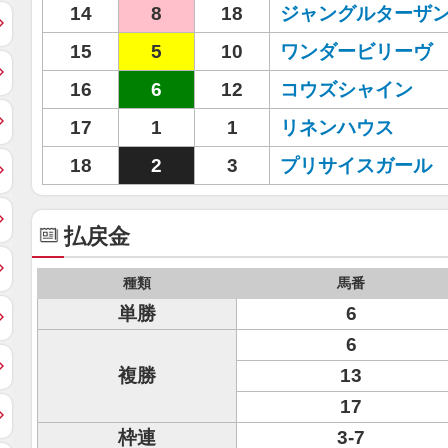
14
8
18
ジャングルターザ
15
5
10
ワンダービリーヴ
16
6
12
コウズシャイン
17
1
1
リネンハウス
18
2
3
プリサイスガール
払戻金
種類
馬番
単勝
6
6
複勝
13
17
枠連
3-7