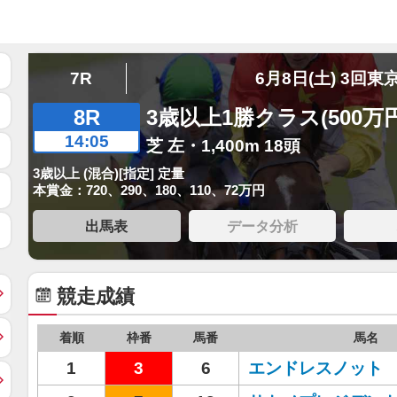
7R
6月8日(土) 3回東
8R
3歳以上1勝クラス(500万
14:05
芝 左・1,400m 18頭
3歳以上 (混合)[指定] 定量
本賞金：720、290、180、110、72万円
出馬表
データ分析
競走成績
着順
枠番
馬番
馬名
1
3
6
エンドレスノット