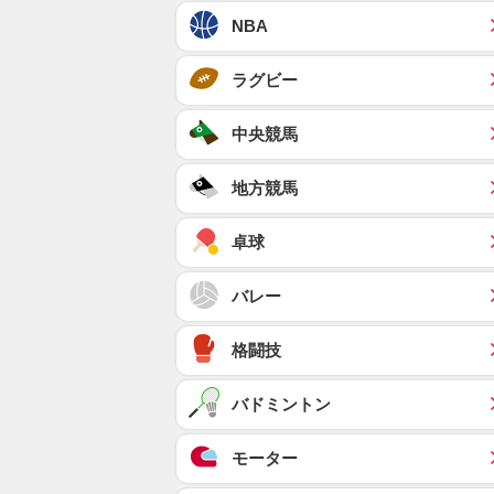
NBA
ラグビー
中央競馬
地方競馬
卓球
バレー
格闘技
バドミントン
モーター