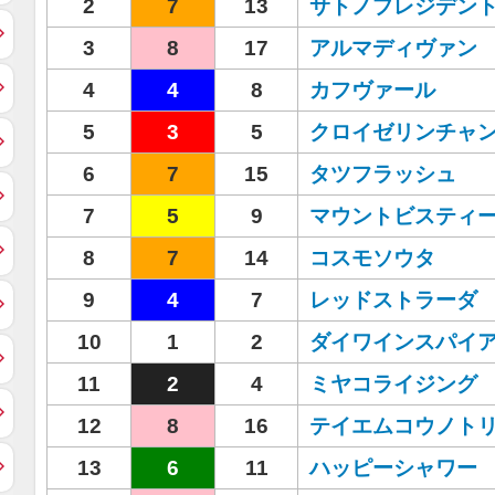
2
7
13
サトノプレジデン
3
8
17
アルマディヴァン
4
4
8
カフヴァール
5
3
5
クロイゼリンチャ
6
7
15
タツフラッシュ
7
5
9
マウントビスティ
8
7
14
コスモソウタ
9
4
7
レッドストラーダ
10
1
2
ダイワインスパイ
11
2
4
ミヤコライジング
12
8
16
テイエムコウノト
13
6
11
ハッピーシャワー