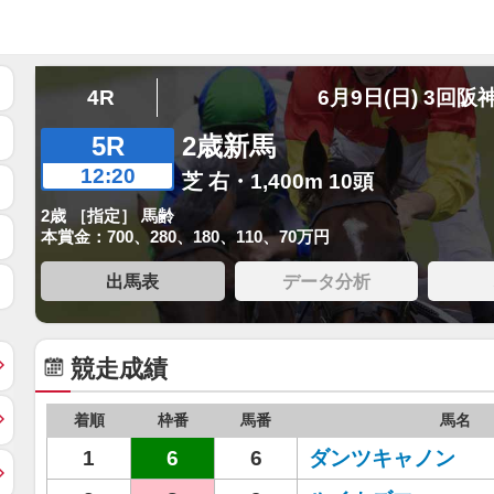
4R
6月9日(日) 3回阪
5R
2歳新馬
12:20
芝 右・1,400m 10頭
2歳 ［指定］ 馬齢
本賞金：700、280、180、110、70万円
出馬表
データ分析
競走成績
着順
枠番
馬番
馬名
1
6
6
ダンツキャノン