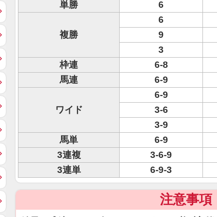
単勝
6
6
複勝
9
3
枠連
6-8
馬連
6-9
6-9
ワイド
3-6
3-9
馬単
6-9
3連複
3-6-9
3連単
6-9-3
注意事項