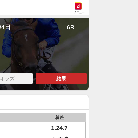
dメニュー
神4日
6R
オッズ
結果
着差
1.24.7