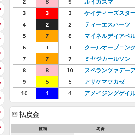
2
8
9
ルイカズマ
3
3
3
ケイティーズスタ
4
2
2
ティーエスハーツ
5
7
8
マイネルディアベ
6
1
1
クールオープニン
7
7
7
ミヤジカールソン
8
8
10
スペランツァデー
9
5
5
アサケマツカゼ
10
4
4
アメイジングゲイ
払戻金
種類
馬番