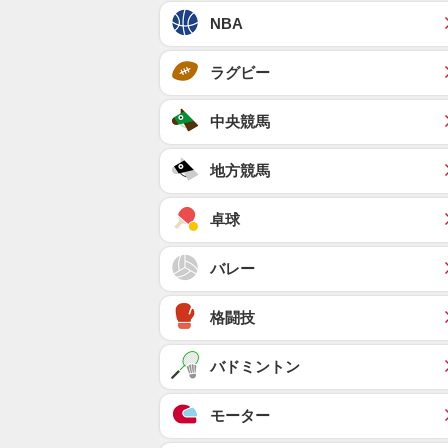
NBA
ラグビー
中央競馬
地方競馬
卓球
バレー
格闘技
バドミントン
モーター