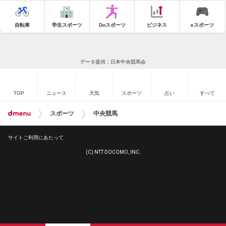
自転車
学生スポーツ
Doスポーツ
ビジネス
eスポーツ
データ提供：日本中央競馬会
TOP
ニュース
天気
スポーツ
占い
すべて
スポーツ
中央競馬
サイトご利用にあたって
(C) NTT DOCOMO, INC.