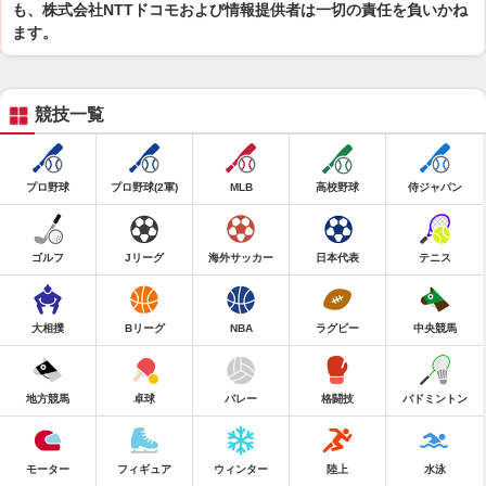
も、株式会社NTTドコモおよび情報提供者は一切の責任を負いかね
ます。
競技一覧
プロ野球
プロ野球(2軍)
MLB
高校野球
侍ジャパン
ゴルフ
Jリーグ
海外サッカー
日本代表
テニス
大相撲
Bリーグ
NBA
ラグビー
中央競馬
地方競馬
卓球
バレー
格闘技
バドミントン
モーター
フィギュア
ウィンター
陸上
水泳