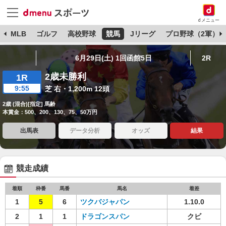
dメニュー
球
MLB
ゴルフ
高校野球
競馬
Jリーグ
プロ野球（2軍）
6月29日(土) 1回函館5日
2R
2歳未勝利
1R
9:55
芝 右・1,200m 12頭
2歳 (混合)[指定] 馬齢
本賞金：500、200、130、75、50万円
出馬表
データ分析
オッズ
結果
競走成績
着順
枠番
馬番
馬名
着差
1
5
6
ツクバジャパン
1.10.0
2
1
1
ドラゴンスパン
クビ