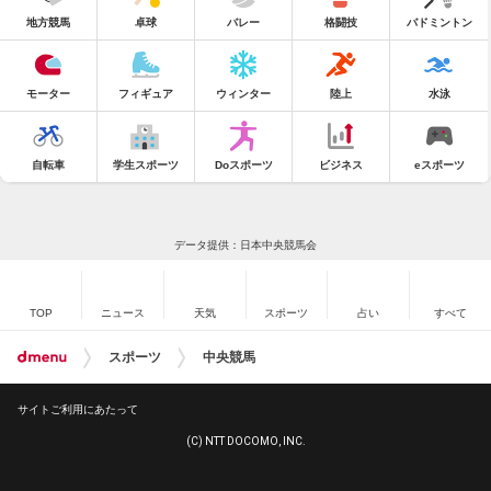
地方競馬
卓球
バレー
格闘技
バドミントン
モーター
フィギュア
ウィンター
陸上
水泳
自転車
学生スポーツ
Doスポーツ
ビジネス
eスポーツ
データ提供：日本中央競馬会
TOP
ニュース
天気
スポーツ
占い
すべて
スポーツ
中央競馬
サイトご利用にあたって
(C) NTT DOCOMO, INC.