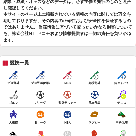
結果・成績・オッズなどのデータは、必ず主催者発行のものと照合
し確認してください。
本サイトのページ上に掲載されている情報の内容に関しては万全を
期しておりますが、その内容の正確性および安全性を保証するもの
ではありません。 当該情報に基づいて被ったいかなる損害について
も、株式会社NTTドコモおよび情報提供者は一切の責任を負いかね
ます。
競技一覧
プロ野球
プロ野球(2軍)
MLB
高校野球
侍ジャパン
ゴルフ
Jリーグ
海外サッカー
日本代表
テニス
大相撲
Bリーグ
NBA
ラグビー
中央競馬