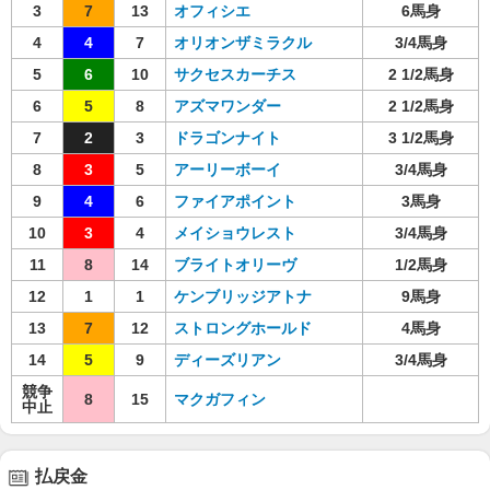
3
7
13
オフィシエ
6馬身
4
4
7
オリオンザミラクル
3/4馬身
5
6
10
サクセスカーチス
2 1/2馬身
6
5
8
アズマワンダー
2 1/2馬身
7
2
3
ドラゴンナイト
3 1/2馬身
8
3
5
アーリーボーイ
3/4馬身
9
4
6
ファイアポイント
3馬身
10
3
4
メイショウレスト
3/4馬身
11
8
14
ブライトオリーヴ
1/2馬身
12
1
1
ケンブリッジアトナ
9馬身
13
7
12
ストロングホールド
4馬身
14
5
9
ディーズリアン
3/4馬身
競争
8
15
マクガフィン
中止
払戻金