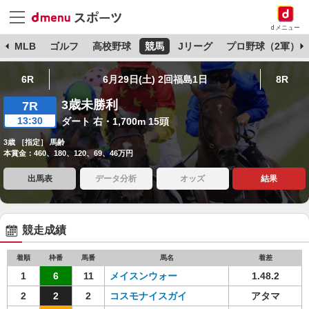
dメニュー
球
MLB
ゴルフ
高校野球
競馬
Jリーグ
プロ野球（2軍）
6R
6月29日(土) 2回福島1日
8R
3歳未勝利
7R
13:30
ダート 右・1,700m 15頭
3歳 ［指定］ 馬齢
本賞金：460、180、120、69、46万円
出馬表
データ分析
オッズ
結果
競走成績
着順
枠番
馬番
馬名
着差
1
6
11
メイスンウォー
1.48.2
2
2
2
コスモナイスガイ
アタマ