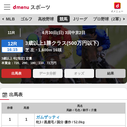
dメニュー
球
MLB
ゴルフ
高校野球
競馬
Jリーグ
プロ野球（2軍）
11R
6月30日(日) 3回中京2日
3歳以上1勝クラス(500万円以下)
12R
16:15
芝 左・1,600m 16頭
3歳以上 牝[指定] 定量
本賞金：720、290、180、110、72万円
出馬表
データ分析
オッズ
結果
出馬表
馬名
枠番
馬番
馬齢 / 毛色 / 騎手 / 斤量
ガムザッティ
1
1
牝3 / 黒鹿毛 / 国分 優作 / 52.0kg