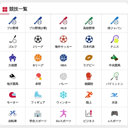
競技一覧
プロ野球
プロ野球(2軍)
MLB
高校野球
侍ジャパン
ゴルフ
Jリーグ
海外サッカー
日本代表
テニス
大相撲
Bリーグ
NBA
ラグビー
中央競馬
地方競馬
卓球
バレー
格闘技
バドミントン
モーター
フィギュア
ウィンター
陸上
水泳
自転車
学生スポーツ
Doスポーツ
ビジネス
eスポーツ