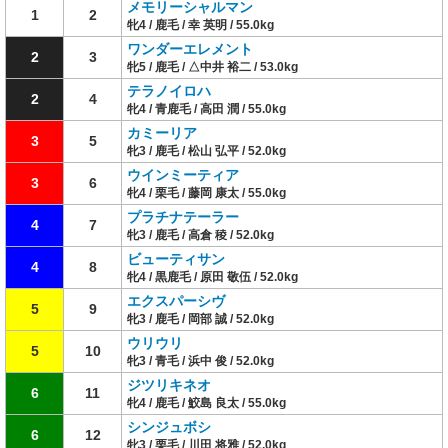
メモリーシャルマン
1
2
牝4 / 鹿毛 / 幸 英明 / 55.0kg
ワンダーエレメント
2
3
牝5 / 鹿毛 / △中井 裕二 / 53.0kg
テラノイロハ
2
4
牝4 / 青鹿毛 / 高田 潤 / 55.0kg
カミーリア
3
5
牝3 / 鹿毛 / 松山 弘平 / 52.0kg
ウインミーティア
3
6
牝4 / 栗毛 / 藤岡 康太 / 55.0kg
プラチナテーラー
4
7
牝3 / 鹿毛 / 高倉 稜 / 52.0kg
ビューティサン
4
8
牝4 / 黒鹿毛 / 原田 敬伍 / 52.0kg
エクスパーシヴ
5
9
牝3 / 鹿毛 / 岡部 誠 / 52.0kg
ウリウリ
5
10
牝3 / 青毛 / 浜中 俊 / 52.0kg
ジツリキネオ
6
11
牝4 / 鹿毛 / 鮫島 良太 / 55.0kg
シンジュボシ
6
12
牝3 / 栗毛 / 川田 将雅 / 52.0kg