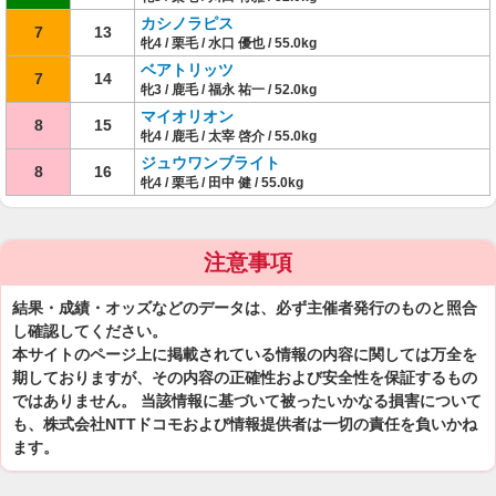
カシノラピス
7
13
牝4 / 栗毛 / 水口 優也 / 55.0kg
ベアトリッツ
7
14
牝3 / 鹿毛 / 福永 祐一 / 52.0kg
マイオリオン
8
15
牝4 / 鹿毛 / 太宰 啓介 / 55.0kg
ジュウワンブライト
8
16
牝4 / 栗毛 / 田中 健 / 55.0kg
注意事項
結果・成績・オッズなどのデータは、必ず主催者発行のものと照合
し確認してください。
本サイトのページ上に掲載されている情報の内容に関しては万全を
期しておりますが、その内容の正確性および安全性を保証するもの
ではありません。 当該情報に基づいて被ったいかなる損害について
も、株式会社NTTドコモおよび情報提供者は一切の責任を負いかね
ます。