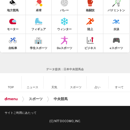
地方競馬
卓球
バレー
格闘技
バドミントン
モーター
フィギュア
ウィンター
陸上
水泳
自転車
学生スポーツ
Doスポーツ
ビジネス
eスポーツ
データ提供：日本中央競馬会
TOP
ニュース
天気
スポーツ
占い
すべて
スポーツ
中央競馬
サイトご利用にあたって
(C) NTT DOCOMO, INC.