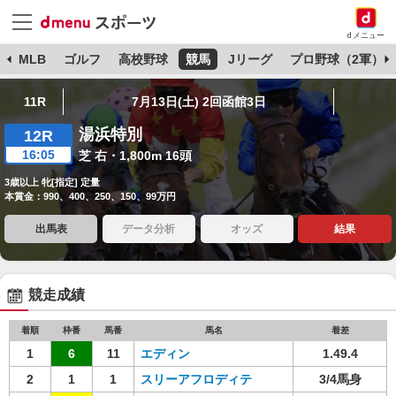
dメニュー
球
MLB
ゴルフ
高校野球
競馬
Jリーグ
プロ野球（2軍）
11R
7月13日(土) 2回函館3日
湯浜特別
12R
16:05
芝 右・1,800m 16頭
3歳以上 牝[指定] 定量
本賞金：990、400、250、150、99万円
出馬表
データ分析
オッズ
結果
競走成績
着順
枠番
馬番
馬名
着差
1
6
11
エディン
1.49.4
2
1
1
スリーアフロディテ
3/4馬身