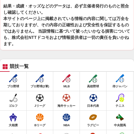
結果・成績・オッズなどのデータは、必ず主催者発行のものと照合
し確認してください。
本サイトのページ上に掲載されている情報の内容に関しては万全を
期しておりますが、その内容の正確性および安全性を保証するもの
ではありません。 当該情報に基づいて被ったいかなる損害について
も、株式会社NTTドコモおよび情報提供者は一切の責任を負いかね
ます。
競技一覧
プロ野球
プロ野球(2軍)
MLB
高校野球
侍ジャパン
ゴルフ
Jリーグ
海外サッカー
日本代表
テニス
大相撲
Bリーグ
NBA
ラグビー
中央競馬