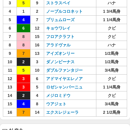
3
5
9
ストラスペイ
ハナ
4
1
2
ノーブルコロネット
1 3/4馬身
5
4
7
プリュムローズ
1 1/4馬身
6
6
12
キョウワレイ
クビ
7
8
15
フロアクラフト
クビ
8
8
16
アラドヴァル
ハナ
9
7
13
アイズオンリー
1/2馬身
10
2
3
ダノンビーナス
1/2馬身
11
5
10
ダブルファンタジー
3/4馬身
12
3
6
アドマイヤエレノア
クビ
13
3
5
ロゼシャンパーニュ
1 1/4馬身
14
2
4
メジロミドウ
クビ
15
4
8
ウアジェト
3/4馬身
16
7
14
エクスレジェーラ
2 1/2馬身