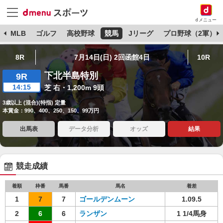
dメニュー
球
MLB
ゴルフ
高校野球
競馬
Jリーグ
プロ野球（2軍）
8R
7月14日(日) 2回函館4日
10R
下北半島特別
9R
14:15
芝 右・1,200m 9頭
3歳以上 (混合)(特指) 定量
本賞金：990、400、250、150、99万円
出馬表
データ分析
オッズ
結果
競走成績
着順
枠番
馬番
馬名
着差
1
7
7
ゴールデンムーン
1.09.5
2
6
6
ランザン
1 1/4馬身