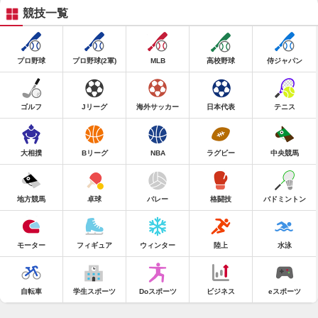
競技一覧
プロ野球
プロ野球(2軍)
MLB
高校野球
侍ジャパン
ゴルフ
Jリーグ
海外サッカー
日本代表
テニス
大相撲
Bリーグ
NBA
ラグビー
中央競馬
地方競馬
卓球
バレー
格闘技
バドミントン
モーター
フィギュア
ウィンター
陸上
水泳
自転車
学生スポーツ
Doスポーツ
ビジネス
eスポーツ