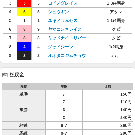
3
3
3
ヨドノグレイス
1 3/4馬身
4
5
5
シュウギン
アタマ
5
1
1
ユキノラムセス
1 1/4馬身
6
8
9
ヤマニンネレイス
クビ
7
8
8
ミッドナイトリバー
クビ
8
4
4
グッドジーン
1/2馬身
9
2
2
オオタニジムチョウ
ハナ
払戻金
種類
馬番
金額
単勝
7
150円
7
110円
複勝
6
140円
3
240円
枠連
6-7
260円
馬連
6-7
280円