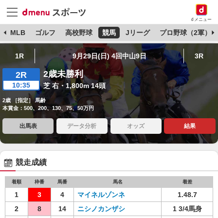
dメニュー
球
MLB
ゴルフ
高校野球
競馬
Jリーグ
プロ野球（2軍）
1R
9月29日(日) 4回中山9日
3R
2歳未勝利
2R
10:35
芝 右・1,800m 14頭
2歳 ［指定］ 馬齢
本賞金：500、200、130、75、50万円
出馬表
データ分析
オッズ
結果
競走成績
着順
枠番
馬番
馬名
着差
1
3
4
マイネルゾンネ
1.48.7
2
8
14
ニシノカンザシ
1 3/4馬身