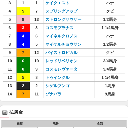
3
1
1
ケイクエスト
ハナ
4
5
7
スプリングアップ
クビ
5
8
13
ストロングサウザー
1/2馬身
6
3
3
コスモプラナス
1 1/4馬身
7
4
6
マイネルクロノス
ハナ
8
4
5
マイケルチョウサン
1/2馬身
9
7
12
パイストロピカル
クビ
10
6
10
レッドリベリオン
3/4馬身
11
6
9
コスモレヴァータ
3/4馬身
12
5
8
トゥインクル
1 1/4馬身
13
2
2
シゲルブンゴ
1馬身
14
7
11
ゾナパラ
9馬身
払戻金
種類
馬番
金額