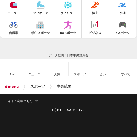
モーター
フィギュア
ウィンター
陸上
水泳
自転車
学生スポーツ
Doスポーツ
ビジネス
eスポーツ
データ提供：日本中央競馬会
TOP
ニュース
天気
スポーツ
占い
すべて
スポーツ
中央競馬
サイトご利用にあたって
(C) NTT DOCOMO, INC.