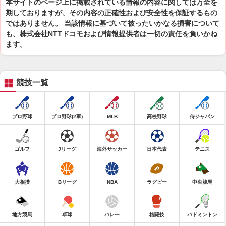
本サイトのページ上に掲載されている情報の内容に関しては万全を
期しておりますが、その内容の正確性および安全性を保証するもの
ではありません。 当該情報に基づいて被ったいかなる損害について
も、株式会社NTTドコモおよび情報提供者は一切の責任を負いかね
ます。
競技一覧
プロ野球
プロ野球(2軍)
MLB
高校野球
侍ジャパン
ゴルフ
Jリーグ
海外サッカー
日本代表
テニス
大相撲
Bリーグ
NBA
ラグビー
中央競馬
地方競馬
卓球
バレー
格闘技
バドミントン