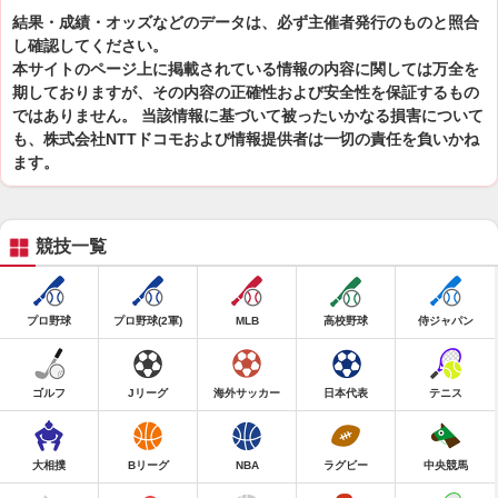
結果・成績・オッズなどのデータは、必ず主催者発行のものと照合
し確認してください。
本サイトのページ上に掲載されている情報の内容に関しては万全を
期しておりますが、その内容の正確性および安全性を保証するもの
ではありません。 当該情報に基づいて被ったいかなる損害について
も、株式会社NTTドコモおよび情報提供者は一切の責任を負いかね
ます。
競技一覧
プロ野球
プロ野球(2軍)
MLB
高校野球
侍ジャパン
ゴルフ
Jリーグ
海外サッカー
日本代表
テニス
大相撲
Bリーグ
NBA
ラグビー
中央競馬