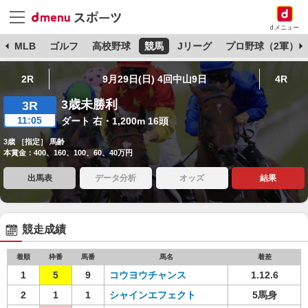
dメニュー
球
MLB
ゴルフ
高校野球
競馬
Jリーグ
プロ野球（2軍）
2R
9月29日(日) 4回中山9日
4R
3歳未勝利
3R
11:05
ダート 右・1,200m 16頭
3歳 ［指定］ 馬齢
本賞金：400、160、100、60、40万円
出馬表
データ分析
オッズ
結果
競走成績
着順
枠番
馬番
馬名
着差
1
5
9
コウヨウチャンス
1.12.6
2
1
1
シャインエフェクト
5馬身