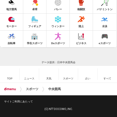
地方競馬
卓球
バレー
格闘技
バドミントン
モーター
フィギュア
ウィンター
陸上
水泳
自転車
学生スポーツ
Doスポーツ
ビジネス
eスポーツ
データ提供：日本中央競馬会
TOP
ニュース
天気
スポーツ
占い
すべて
スポーツ
中央競馬
サイトご利用にあたって
(C) NTT DOCOMO, INC.