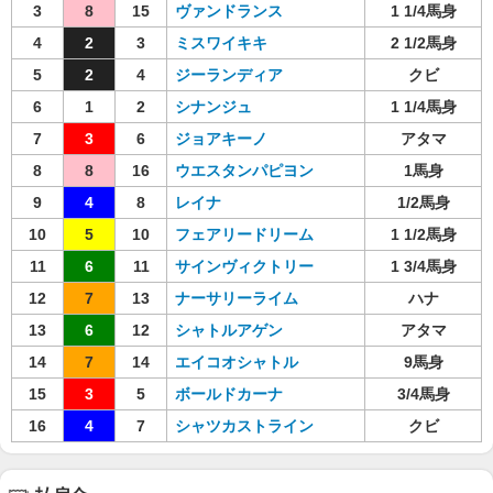
3
8
15
ヴァンドランス
1 1/4馬身
4
2
3
ミスワイキキ
2 1/2馬身
5
2
4
ジーランディア
クビ
6
1
2
シナンジュ
1 1/4馬身
7
3
6
ジョアキーノ
アタマ
8
8
16
ウエスタンパピヨン
1馬身
9
4
8
レイナ
1/2馬身
10
5
10
フェアリードリーム
1 1/2馬身
11
6
11
サインヴィクトリー
1 3/4馬身
12
7
13
ナーサリーライム
ハナ
13
6
12
シャトルアゲン
アタマ
14
7
14
エイコオシャトル
9馬身
15
3
5
ボールドカーナ
3/4馬身
16
4
7
シャツカストライン
クビ