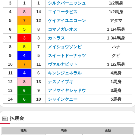
3
1
1
シルクバーニッシュ
1/2馬身
4
8
14
エイユーラピス
1/2馬身
5
7
12
ケイアイユニコーン
アタマ
6
5
8
コマノガレオス
1 1/4馬身
7
3
3
カトラス
1 3/4馬身
8
5
7
メイショウゾンビ
ハナ
9
4
5
スイートドーナッツ
クビ
10
7
11
ヴァルナビット
3 1/2馬身
11
4
6
キンシジェネラル
4馬身
12
8
13
ナスノイブキ
1馬身
13
6
9
アドマイヤシャドウ
3馬身
14
6
10
シャインケニー
5馬身
払戻金
種類
馬番
金額