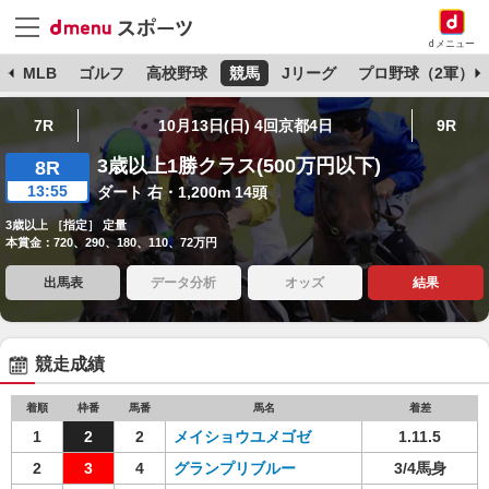
dメニュー
球
MLB
ゴルフ
高校野球
競馬
Jリーグ
プロ野球（2軍）
7R
10月13日(日) 4回京都4日
9R
3歳以上1勝クラス(500万円以下)
8R
13:55
ダート 右・1,200m 14頭
3歳以上 ［指定］ 定量
本賞金：720、290、180、110、72万円
出馬表
データ分析
オッズ
結果
競走成績
着順
枠番
馬番
馬名
着差
1
2
2
メイショウユメゴゼ
1.11.5
2
3
4
グランプリブルー
3/4馬身