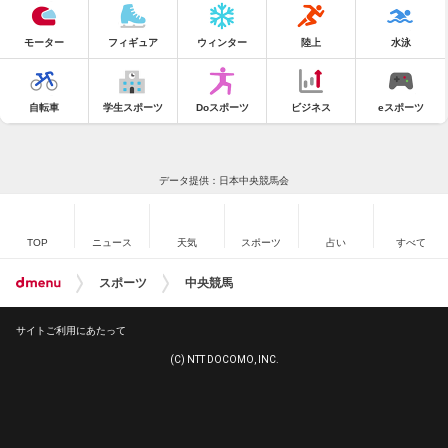
モーター
フィギュア
ウィンター
陸上
水泳
自転車
学生スポーツ
Doスポーツ
ビジネス
eスポーツ
データ提供：日本中央競馬会
TOP
ニュース
天気
スポーツ
占い
すべて
スポーツ
中央競馬
サイトご利用にあたって
(C) NTT DOCOMO, INC.