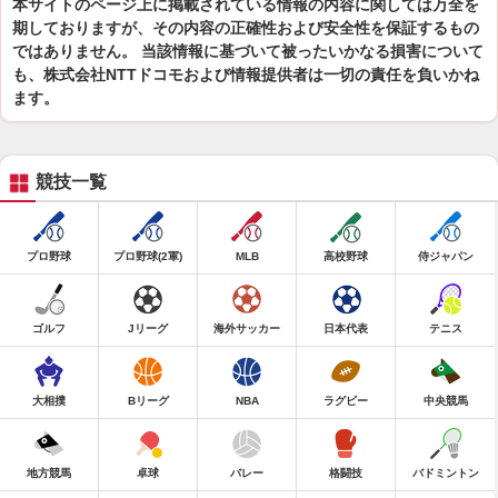
本サイトのページ上に掲載されている情報の内容に関しては万全を
期しておりますが、その内容の正確性および安全性を保証するもの
ではありません。 当該情報に基づいて被ったいかなる損害について
も、株式会社NTTドコモおよび情報提供者は一切の責任を負いかね
ます。
競技一覧
プロ野球
プロ野球(2軍)
MLB
高校野球
侍ジャパン
ゴルフ
Jリーグ
海外サッカー
日本代表
テニス
大相撲
Bリーグ
NBA
ラグビー
中央競馬
地方競馬
卓球
バレー
格闘技
バドミントン