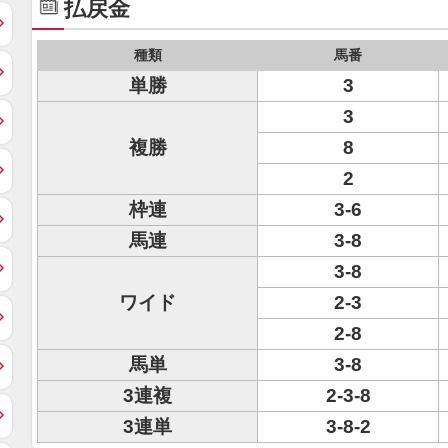
払戻金
種類
馬番
単勝
3
3
複勝
8
2
枠連
3-6
馬連
3-8
3-8
ワイド
2-3
2-8
馬単
3-8
3連複
2-3-8
3連単
3-8-2