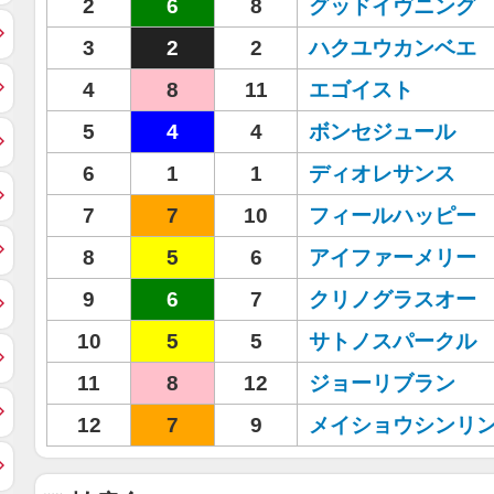
2
6
8
グッドイヴニング
3
2
2
ハクユウカンベエ
4
8
11
エゴイスト
5
4
4
ボンセジュール
6
1
1
ディオレサンス
7
7
10
フィールハッピー
8
5
6
アイファーメリー
9
6
7
クリノグラスオー
10
5
5
サトノスパークル
11
8
12
ジョーリブラン
12
7
9
メイショウシンリ