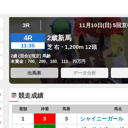
3R
11月10日(日) 5回
4R
2歳新馬
11:35
芝 右・1,200m 12頭
2歳 (混合)[指定] 馬齢
本賞金：700、280、180、110、70万円
出馬表
データ分析
競走成績
着順
枠番
馬番
馬名
1
3
3
シャイニーガール