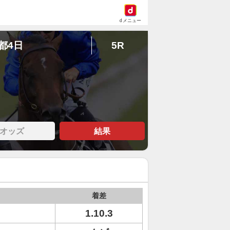
dメニュー
京都4日
5R
オッズ
結果
着差
1.10.3