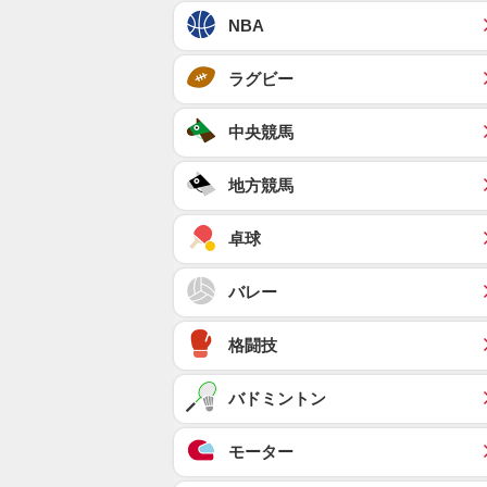
NBA
ラグビー
中央競馬
地方競馬
卓球
バレー
格闘技
バドミントン
モーター