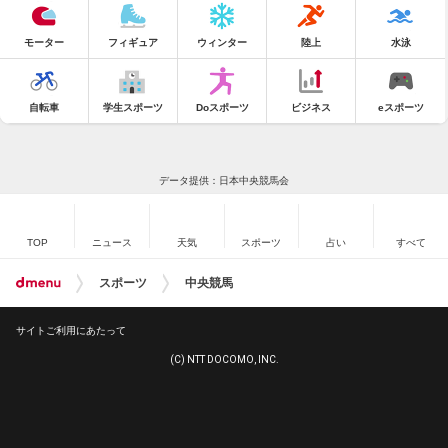
モーター
フィギュア
ウィンター
陸上
水泳
自転車
学生スポーツ
Doスポーツ
ビジネス
eスポーツ
データ提供：日本中央競馬会
TOP
ニュース
天気
スポーツ
占い
すべて
スポーツ
中央競馬
サイトご利用にあたって
(C) NTT DOCOMO, INC.