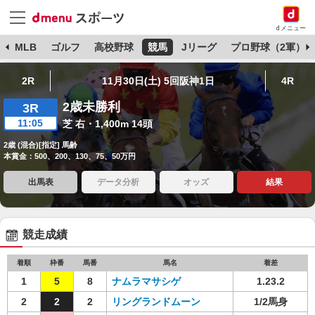
dメニュー
球
MLB
ゴルフ
高校野球
競馬
Jリーグ
プロ野球（2軍）
2R
11月30日(土) 5回阪神1日
4R
2歳未勝利
3R
11:05
芝 右・1,400m 14頭
2歳 (混合)[指定] 馬齢
本賞金：500、200、130、75、50万円
出馬表
データ分析
オッズ
結果
競走成績
着順
枠番
馬番
馬名
着差
1
5
8
ナムラマサシゲ
1.23.2
2
2
2
リングランドムーン
1/2馬身