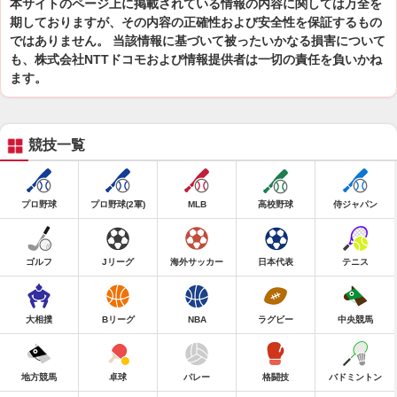
本サイトのページ上に掲載されている情報の内容に関しては万全を
期しておりますが、その内容の正確性および安全性を保証するもの
ではありません。 当該情報に基づいて被ったいかなる損害について
も、株式会社NTTドコモおよび情報提供者は一切の責任を負いかね
ます。
競技一覧
プロ野球
プロ野球(2軍)
MLB
高校野球
侍ジャパン
ゴルフ
Jリーグ
海外サッカー
日本代表
テニス
大相撲
Bリーグ
NBA
ラグビー
中央競馬
地方競馬
卓球
バレー
格闘技
バドミントン