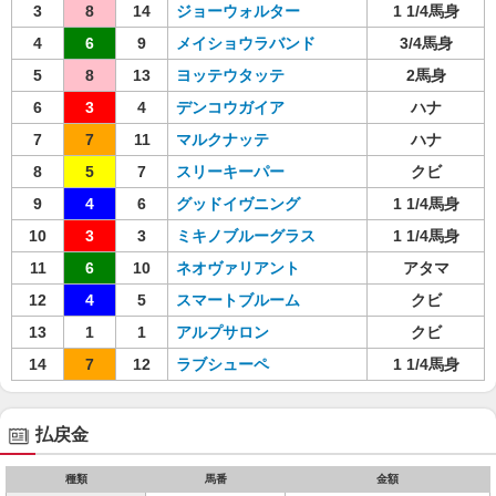
3
8
14
ジョーウォルター
1 1/4馬身
4
6
9
メイショウラバンド
3/4馬身
5
8
13
ヨッテウタッテ
2馬身
6
3
4
デンコウガイア
ハナ
7
7
11
マルクナッテ
ハナ
8
5
7
スリーキーパー
クビ
9
4
6
グッドイヴニング
1 1/4馬身
10
3
3
ミキノブルーグラス
1 1/4馬身
11
6
10
ネオヴァリアント
アタマ
12
4
5
スマートブルーム
クビ
13
1
1
アルプサロン
クビ
14
7
12
ラブシューペ
1 1/4馬身
払戻金
種類
馬番
金額