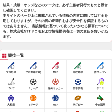
結果・成績・オッズなどのデータは、必ず主催者発行のものと照合
し確認してください。
本サイトのページ上に掲載されている情報の内容に関しては万全を
期しておりますが、その内容の正確性および安全性を保証するもの
ではありません。 当該情報に基づいて被ったいかなる損害について
も、株式会社NTTドコモおよび情報提供者は一切の責任を負いかね
ます。
競技一覧
プロ野球
プロ野球(2軍)
MLB
高校野球
侍ジャパン
ゴルフ
Jリーグ
海外サッカー
日本代表
テニス
大相撲
Bリーグ
NBA
ラグビー
中央競馬