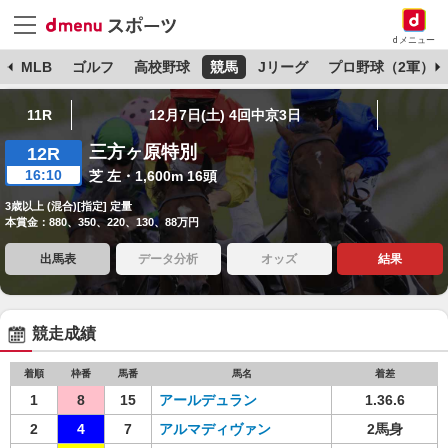
dメニュー
球
MLB
ゴルフ
高校野球
競馬
Jリーグ
プロ野球（2軍）
11R
12月7日(土) 4回中京3日
三方ヶ原特別
12R
16:10
芝 左・1,600m 16頭
3歳以上 (混合)[指定] 定量
本賞金：880、350、220、130、88万円
出馬表
データ分析
オッズ
結果
競走成績
着順
枠番
馬番
馬名
着差
1
8
15
アールデュラン
1.36.6
2
4
7
アルマディヴァン
2馬身