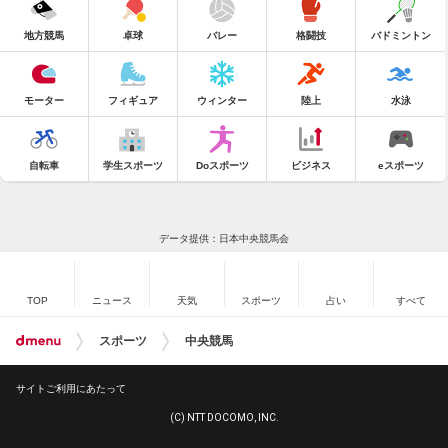
地方競馬
卓球
バレー
格闘技
バドミントン
モーター
フィギュア
ウィンター
陸上
水泳
自転車
学生スポーツ
Doスポーツ
ビジネス
eスポーツ
データ提供：日本中央競馬会
TOP
ニュース
天気
スポーツ
占い
すべて
スポーツ
中央競馬
サイトご利用にあたって
(C) NTT DOCOMO, INC.