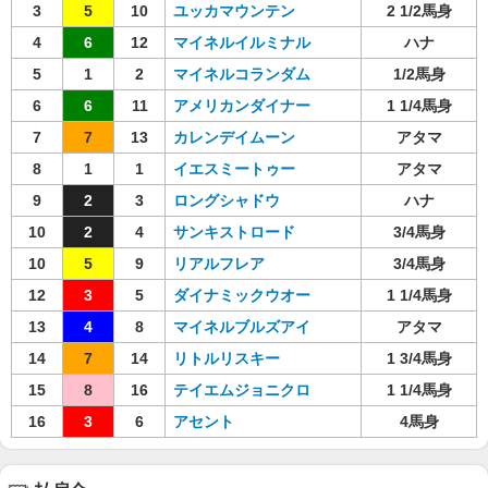
3
5
10
ユッカマウンテン
2 1/2馬身
4
6
12
マイネルイルミナル
ハナ
5
1
2
マイネルコランダム
1/2馬身
6
6
11
アメリカンダイナー
1 1/4馬身
7
7
13
カレンデイムーン
アタマ
8
1
1
イエスミートゥー
アタマ
9
2
3
ロングシャドウ
ハナ
10
2
4
サンキストロード
3/4馬身
10
5
9
リアルフレア
3/4馬身
12
3
5
ダイナミックウオー
1 1/4馬身
13
4
8
マイネルブルズアイ
アタマ
14
7
14
リトルリスキー
1 3/4馬身
15
8
16
テイエムジョニクロ
1 1/4馬身
16
3
6
アセント
4馬身