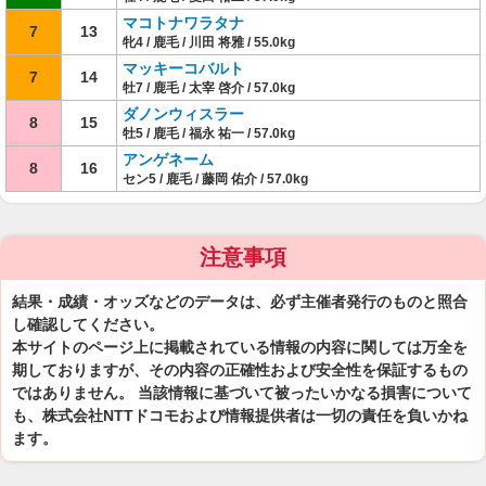
マコトナワラタナ
7
13
牝4 / 鹿毛 / 川田 将雅 / 55.0kg
マッキーコバルト
7
14
牡7 / 鹿毛 / 太宰 啓介 / 57.0kg
ダノンウィスラー
8
15
牡5 / 鹿毛 / 福永 祐一 / 57.0kg
アンゲネーム
8
16
セン5 / 鹿毛 / 藤岡 佑介 / 57.0kg
注意事項
結果・成績・オッズなどのデータは、必ず主催者発行のものと照合
し確認してください。
本サイトのページ上に掲載されている情報の内容に関しては万全を
期しておりますが、その内容の正確性および安全性を保証するもの
ではありません。 当該情報に基づいて被ったいかなる損害について
も、株式会社NTTドコモおよび情報提供者は一切の責任を負いかね
ます。