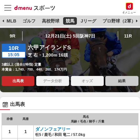
dメニュー
球
MLB
ゴルフ
高校野球
競馬
Jリーグ
プロ野球（2軍）
9R
12月21日(土) 5回阪神7日
11R
六甲アイランドS
10R
15:05
芝 右・1,200m 16頭
3歳以上 (混合)(特指) 定量
本賞金：1,740、700、440、260、174万円
出馬表
データ分析
オッズ
結果
出馬表
馬名
枠番
馬番
馬齢 / 毛色 / 騎手 / 斤量
ダノンフェアリー
1
1
牡5 / 鹿毛 / 和田 竜二 / 57.0kg