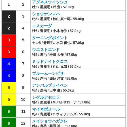
アグネスウイッシュ
1
2
牡5 / 黒鹿毛 / 武 豊 / 57.0kg
ショウナンマハ
2
3
牝5 / 黒鹿毛 / 秋山 真一郎 / 55.0kg
エスカーダ
2
4
牡6 / 青鹿毛 / 小林 徹弥 / 57.0kg
ターニングポイント
3
5
セン8 / 青鹿毛 / 水口 優也 / 57.0kg
ウエストエンド
3
6
牡5 / 鹿毛 / 松田 大作 / 57.0kg
ミッドナイトクロス
4
7
牡6 / 青鹿毛 / 丸山 元気 / 57.0kg
ブルームーンピサ
4
8
牝6 / 芦毛 / 四位 洋文 / 55.0kg
アンバルブライベン
5
9
牝4 / 鹿毛 / 田中 健 / 55.0kg
シゲルアセロラ
5
10
牡4 / 黒鹿毛 / M.バルザローナ / 57.0kg
マイネボヌール
6
11
牝4 / 青鹿毛 / C.ウィリアムズ / 55.0kg
メイショウハガクレ
6
12
牡4 / 鹿毛 / 菱田 裕二 / 57.0kg