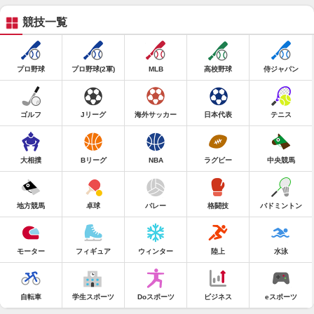
競技一覧
プロ野球
プロ野球(2軍)
MLB
高校野球
侍ジャパン
ゴルフ
Jリーグ
海外サッカー
日本代表
テニス
大相撲
Bリーグ
NBA
ラグビー
中央競馬
地方競馬
卓球
バレー
格闘技
バドミントン
モーター
フィギュア
ウィンター
陸上
水泳
自転車
学生スポーツ
Doスポーツ
ビジネス
eスポーツ